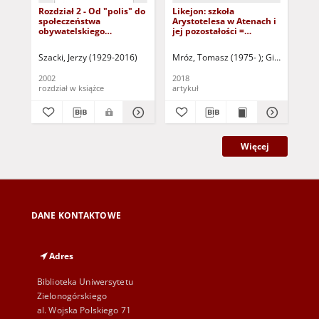
Rozdział 2 - Od "polis" do
Likejon: szkoła
Sta
społeczeństwa
Arystotelesa w Atenach i
196
obywatelskiego
jej pozostałości =
= S
(dokument dostepny po
Lyceum: Aristotle's
(18
zalogowaniu tylko dla
school in Athens and its
bio
Szacki, Jerzy (1929-2016)
Mróz, Tomasz (1975- )
Gillmeister, A
Mró
osób z dysfunkcją
remains
wzroku)
2002
2018
202
rozdział w książce
artykuł
art
Więcej
DANE KONTAKTOWE
Adres
Biblioteka Uniwersytetu
Zielonogórskiego
al. Wojska Polskiego 71