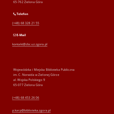
65-762 Zielona Góra
Telefon
(+48) 68 328 21 55
E-Mail
kontakt@zbc.uz.zgora.pl
Wojewódzka i Miejska Biblioteka Publiczna
im. C. Norwida w Zielonej Górze
al. Wojska Polskiego 9
65-077 Zielona Góra
(+48) 68 453 26 06
p.karp@biblioteka.zgora.pl