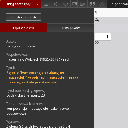
Ukryj szczegóły
Struktura obiektu
Opis obiektu
Lista plików
Autor:
Perzycka, Elżbieta
Współtwórca:
Pasterniak, Wojciech (1935-2018 ) - red.
Tytuł:
Pojęcie "kompetencje edukacyjne
nauczycieli" w opiniach nauczycieli języka
polskiego szkoły podstawowej
Tytuł publikacji grupowej:
Dydaktyka Literatury, 23
Temat i słowa kluczowe:
kompetencje
;
nauczyciele
;
szkolnictwo
podstawowe
Wydawca:
Zielona Góra: Uniwersytet Zielonogórski
;