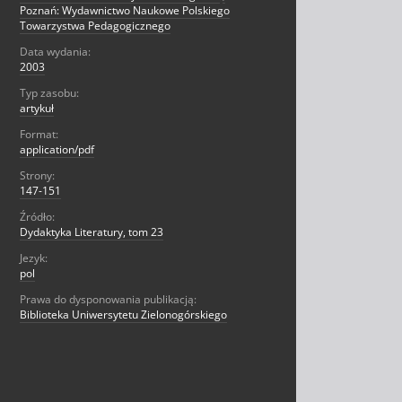
Poznań: Wydawnictwo Naukowe Polskiego
Towarzystwa Pedagogicznego
Data wydania:
2003
Typ zasobu:
artykuł
Format:
application/pdf
Strony:
147-151
Źródło:
Dydaktyka Literatury, tom 23
Jezyk:
pol
Prawa do dysponowania publikacją:
Biblioteka Uniwersytetu Zielonogórskiego