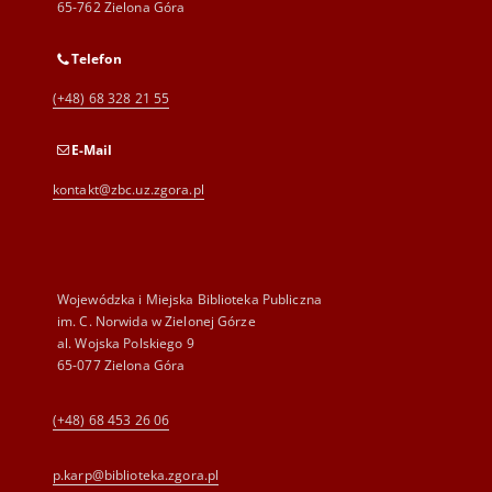
65-762 Zielona Góra
Telefon
(+48) 68 328 21 55
E-Mail
kontakt@zbc.uz.zgora.pl
Wojewódzka i Miejska Biblioteka Publiczna
im. C. Norwida w Zielonej Górze
al. Wojska Polskiego 9
65-077 Zielona Góra
(+48) 68 453 26 06
p.karp@biblioteka.zgora.pl