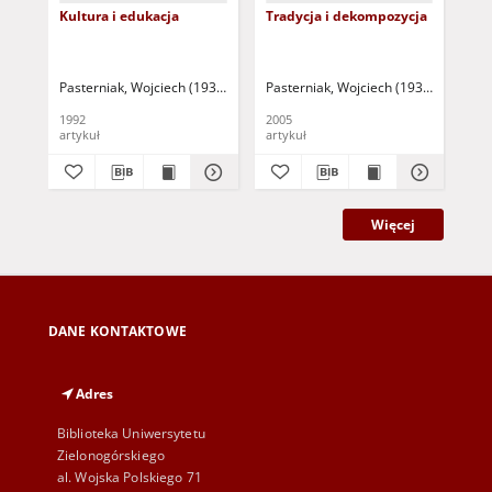
Kultura i edukacja
Tradycja i dekompozycja
Sym
prz
Pasterniak, Wojciech (1935-2018)
Pasterniak, Wojciech (1935-2018)
Pasterniak, Wojciech (1935-2018 ) - 
Pas
Pa
1992
2005
199
artykuł
artykuł
art
Więcej
DANE KONTAKTOWE
Adres
Biblioteka Uniwersytetu
Zielonogórskiego
al. Wojska Polskiego 71