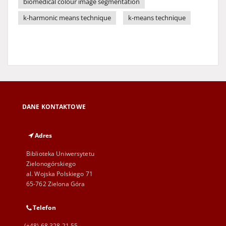
biomedical colour image segmentation
k-harmonic means technique
k-means technique
DANE KONTAKTOWE
Adres
Biblioteka Uniwersytetu
Zielonogórskiego
al. Wojska Polskiego 71
65-762 Zielona Góra
Telefon
(+48) 68 328 21 55