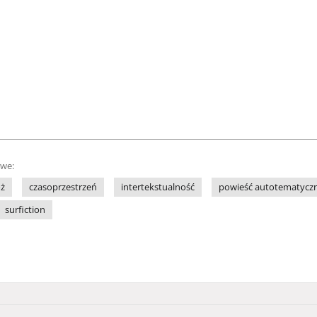
owe:
ż
czasoprzestrzeń
intertekstualność
powieść autotematycz
surfiction