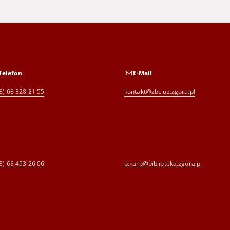
Telefon
E-Mail
8) 68 328 21 55
kontakt@zbc.uz.zgora.pl
8) 68 453 26 06
p.karp@biblioteka.zgora.pl