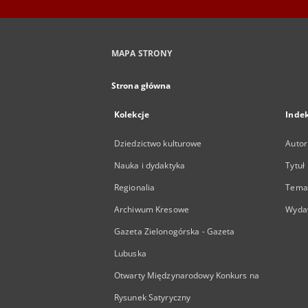
MAPA STRONY
Strona główna
Kolekcje
Inde
Dziedzictwo kulturowe
Autor
Nauka i dydaktyka
Tytuł
Regionalia
Temat
Archiwum Kresowe
Wyda
Gazeta Zielonogórska - Gazeta
Lubuska
Otwarty Międzynarodowy Konkurs na
Rysunek Satyryczny