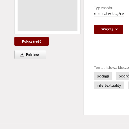
Typ zasobu:
rozdział w książce
Więcej
Pokaż treść
Pobierz
Temat i słowa klucz
pociągi
podró
intertextuality