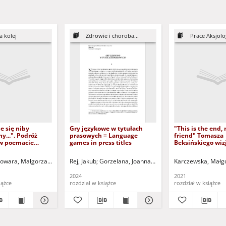
a kolej
Zdrowie i choroba...
Prace Aksjolo
je się niby
Gry językowe w tytułach
"This is the end,
y...". Podróż
prasowych = Language
friend" Tomasza
w poemacie
games in press titles
Beksińskiego wizj
 stacji" Tomasza
(anty)wartości w 
"Fin de siecle" = 
k.
owara, Małgorzata
Gieba, Kamila (1984 -) - red.
Paluch, Aleksandra
Rej, Jakub
Łastowiecki, Janusz - red. nauk.
Gorzelana, Joanna - red. nauk.
Szott, Mirosława (1987 -) - red. nauk.
Karczewska, Małg
Seul, Anastazj
Gi
end, my only fri
Beksiński's vision
2024
2021
world and (anti)v
iążce
rozdział w książce
rozdział w książce
feuilleton "Fin de