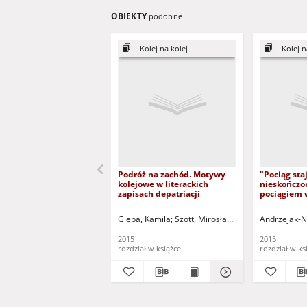
OBIEKTY
podobne
Kolej na kolej
Kolej n
Podróż na zachód. Motywy
"Pociąg sta
kolejowe w literackich
nieskończon
zapisach depatriacji
pociągiem 
"Dwanaście
Różyckiego
Gieba, Kamila
Szott, Mirosława (1987 -) - red. nau
Andrzejak-N
2015
2015
rozdział w książce
rozdział w ks