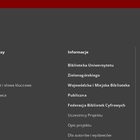
ksy
Informacje
Biblioteka Uniwersytetu
Zielonogórskiego
 i słowa kluczowe
Wojewódzka i Miejska Biblioteka
wca
Publiczna
Federacja Bibliotek Cyfrowych
Uczestnicy Projektu
Opis projektu
Dla autorów i wydawców