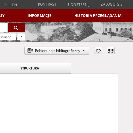
KONTRAST
ZALOGUJ SIĘ
UDOSTĘPNIJ
PL
EN
SY
INFORMACJE
HISTORIA PRZEGLĄDANIA
nsowane
?
Pobierz opis bibliograficzny
STRUKTURA