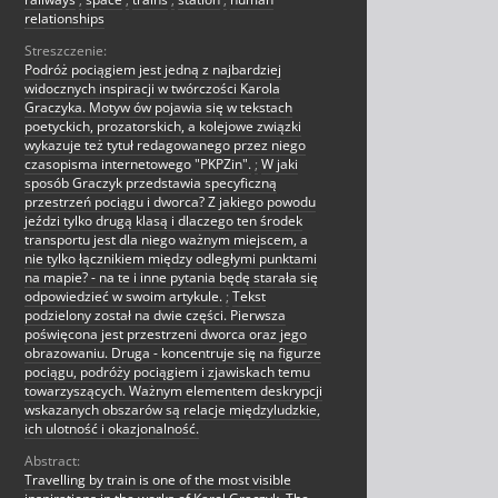
relationships
Streszczenie:
Podróż pociągiem jest jedną z najbardziej
widocznych inspiracji w twórczości Karola
Graczyka. Motyw ów pojawia się w tekstach
poetyckich, prozatorskich, a kolejowe związki
wykazuje też tytuł redagowanego przez niego
czasopisma internetowego "PKPZin".
;
W jaki
sposób Graczyk przedstawia specyficzną
przestrzeń pociągu i dworca? Z jakiego powodu
jeździ tylko drugą klasą i dlaczego ten środek
transportu jest dla niego ważnym miejscem, a
nie tylko łącznikiem między odległymi punktami
na mapie? - na te i inne pytania będę starała się
odpowiedzieć w swoim artykule.
;
Tekst
podzielony został na dwie części. Pierwsza
poświęcona jest przestrzeni dworca oraz jego
obrazowaniu. Druga - koncentruje się na figurze
pociągu, podróży pociągiem i zjawiskach temu
towarzyszących. Ważnym elementem deskrypcji
wskazanych obszarów są relacje międzyludzkie,
ich ulotność i okazjonalność.
Abstract:
Travelling by train is one of the most visible