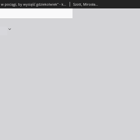
"Wchodzimy w pociągi, by wysiąść gdziekolwiek" - kolejowe inspiracje w twórczości Karola Graczyka
Szott, Mirosława (1987- )