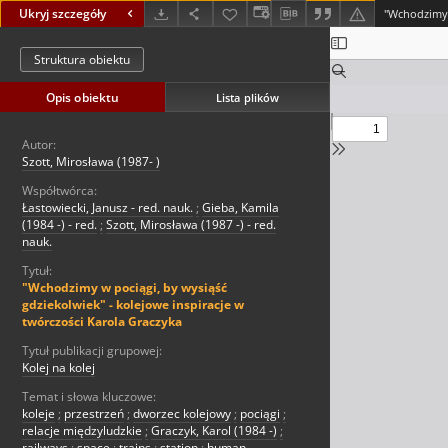
Ukryj szczegóły
Struktura obiektu
Opis obiektu
Lista plików
Autor:
Szott, Mirosława (1987- )
Współtwórca:
Łastowiecki, Janusz - red. nauk.
;
Gieba, Kamila
(1984 -) - red.
;
Szott, Mirosława (1987 -) - red.
nauk.
Tytuł:
"Wchodzimy w pociągi, by wysiąść
gdziekolwiek" - kolejowe inspiracje w
twórczości Karola Graczyka
Tytuł publikacji grupowej:
Kolej na kolej
Temat i słowa kluczowe:
koleje
;
przestrzeń
;
dworzec kolejowy
;
pociągi
;
relacje międzyludzkie
;
Graczyk, Karol (1984 -)
;
railways
;
space
;
trains
;
station
;
human