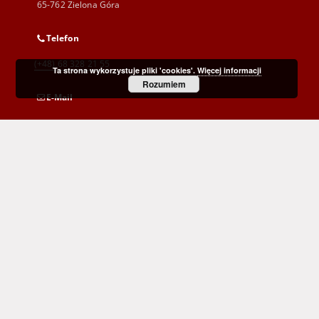
65-762 Zielona Góra
Telefon
(+48) 68 328 21 55
Ta strona wykorzystuje pliki 'cookies'.
Więcej informacji
Rozumiem
E-Mail
kontakt@zbc.uz.zgora.pl
Wojewódzka i Miejska Biblioteka Publiczna
im. C. Norwida w Zielonej Górze
al. Wojska Polskiego 9
65-077 Zielona Góra
(+48) 68 453 26 06
p.karp@biblioteka.zgora.pl