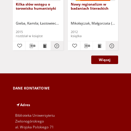
Kilka słów wstępu o
Nowy regionalizm w
Ge
torowisku humanistyki
badaniach literackich
re
Gieba, Kamila
Łastowiecki, Janusz - red. nauk.
Mikołajczak, Małgorzata (1966 -) - re
Gieba, Kamila (1984 -) - 
Kal
2015
2012
201
rozdział w książce
książka
ksi
Więcej
DANE KONTAKTOWE
Adres
Biblioteka Uniwersytetu
Zielonogórskiego
al. Wojska Polskiego 71