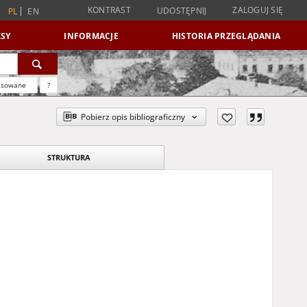
KONTRAST
ZALOGUJ SIĘ
UDOSTĘPNIJ
PL
EN
SY
INFORMACJE
HISTORIA PRZEGLĄDANIA
nsowane
?
Pobierz opis bibliograficzny
STRUKTURA