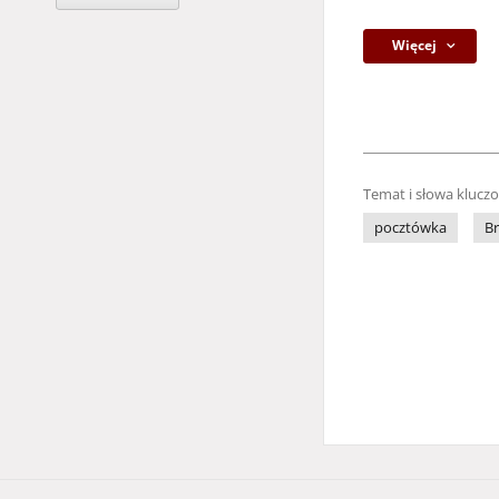
Więcej
Temat i słowa klucz
pocztówka
B