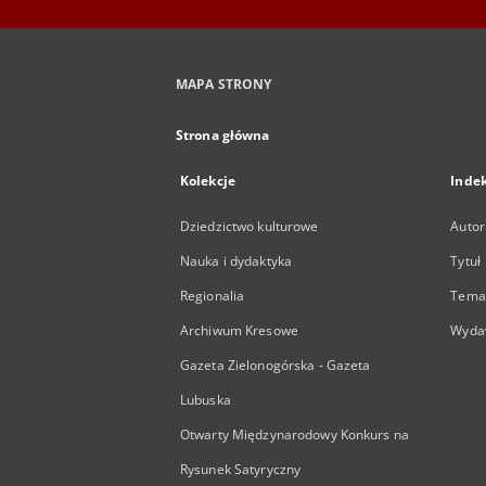
MAPA STRONY
Strona główna
Kolekcje
Inde
Dziedzictwo kulturowe
Autor
Nauka i dydaktyka
Tytuł
Regionalia
Temat
Archiwum Kresowe
Wyda
Gazeta Zielonogórska - Gazeta
Lubuska
Otwarty Międzynarodowy Konkurs na
Rysunek Satyryczny