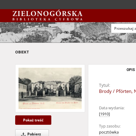
OBIEKT
OPIS
Tytuł:
Brody / Pförten, 
Data wydania:
[1910]
Pokaż treść
Typ zasobu:
pocztówka
Pobierz