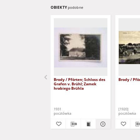
OBIEKTY
podobne
Brody / Pförten; Schloss des
Brody / Pför
Grafen v. Brühl; Zamek
hrabiego Brühla
1931
[1920]
pocztówka
pocztówka