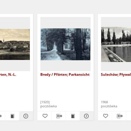
ten, N.-L.
Brody / Pförten; Parkansicht
Sulechów; Pływal
[1920]
1968
pocztówka
pocztówka