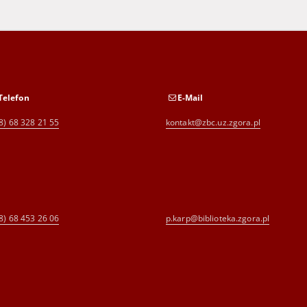
Telefon
E-Mail
8) 68 328 21 55
kontakt@zbc.uz.zgora.pl
8) 68 453 26 06
p.karp@biblioteka.zgora.pl