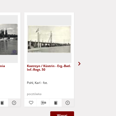
nia
Kostrzyn / Küstrin - Erg.-Batl.
Zielona Góra / Grünber
Inf.-Regt. 50
Weinstadt des Ostens;
Miasto wina na wschod
Pohl, Karl - fot.
1937
pocztówka
pocztówka
Więcej