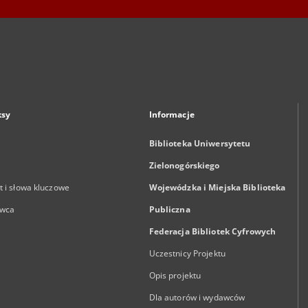
ksy
Informacje
Biblioteka Uniwersytetu
Zielonogórskiego
 i słowa kluczowe
Wojewódzka i Miejska Biblioteka
wca
Publiczna
Federacja Bibliotek Cyfrowych
Uczestnicy Projektu
Opis projektu
Dla autorów i wydawców