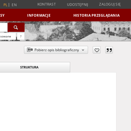
KONTRAST
ZALOGUJ SIĘ
UDOSTĘPNIJ
PL
EN
SY
INFORMACJE
HISTORIA PRZEGLĄDANIA
nsowane
?
Pobierz opis bibliograficzny
STRUKTURA