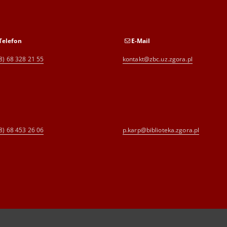
Telefon
E-Mail
8) 68 328 21 55
kontakt@zbc.uz.zgora.pl
8) 68 453 26 06
p.karp@biblioteka.zgora.pl