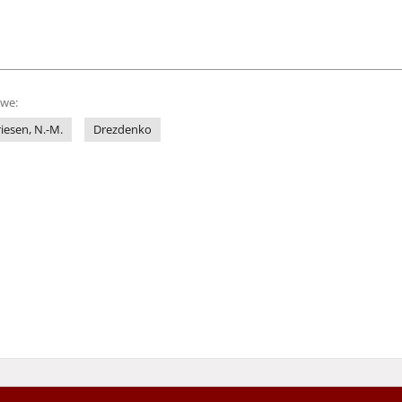
owe:
iesen, N.-M.
Drezdenko