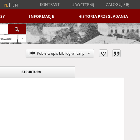
KONTRAST
ZALOGUJ SIĘ
UDOSTĘPNIJ
PL
EN
SY
INFORMACJE
HISTORIA PRZEGLĄDANIA
nsowane
?
Pobierz opis bibliograficzny
STRUKTURA