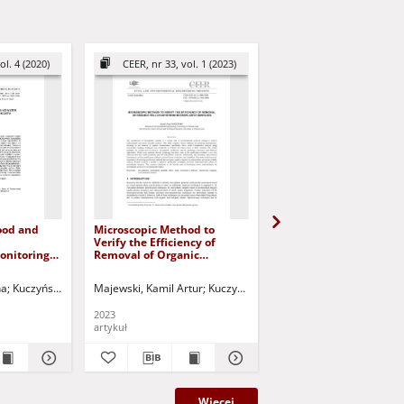
ol. 4 (2020)
CEER, nr 33, vol. 1 (2023)
CEER, nr 32, vol. 4 (
Food and
Microscopic Method to
Pollution of Beach San
Verify the Efficiency of
From Selected Recreat
onitoring
Removal of Organic
Reservoirs by Micropla
Pollutants from Microplastic
Surfaces
na
usz - red.
Kuczyński, Tadeusz - red.
Majewski, Kamil Artur
Kuczyński, Tadeusz - red.
Popenda, Agnieszka
Wiś
2023
2022
artykuł
artykuł
Więcej