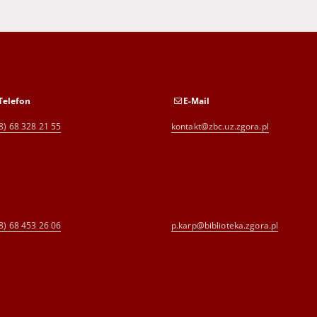
Telefon
E-Mail
8) 68 328 21 55
kontakt@zbc.uz.zgora.pl
8) 68 453 26 06
p.karp@biblioteka.zgora.pl