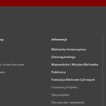
ksy
Informacje
Biblioteka Uniwersytetu
Zielonogórskiego
 i słowa kluczowe
Wojewódzka i Miejska Biblioteka
wca
Publiczna
Federacja Bibliotek Cyfrowych
Uczestnicy Projektu
Opis projektu
Dla autorów i wydawców