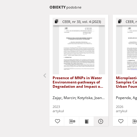
OBIEKTY
podobne
CEER, nr 33, vol. 4 (2023)
CEER, n
Presence of MNPs in Water
Microplasti
Environment-pathways of
Samples Co
Degradation and Impact on
Urban Foun
Organisms
Zając, Marcin
Kotyńska, Joanna
Naumowicz, Mon
Popenda, Ag
2023
2026
artykuł
artykuł