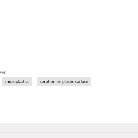
owe:
microplastics
sorption on plastic surface