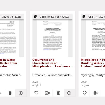
r 36, vol. 1 (2026)
CEER, nr 32, vol. 4 (2022)
CEER, nr 30, v
cs in Water
Occurrence and
Microplastic in 
llected from
Characteristics of
Drinking Water -
tains
Microplastics in Leachate at
Environmental M
a Large Municipal
Data
Wastewater Treatment Plant
ika
nieszka
Kuczyński, Tadeusz - red.
Wiśniowska, Ewa
Ormaniec, Paulina
Nocoń, Witold Karol
Kuczyński, Tadeusz - red.
Lelonek, Monika
Myszograj, Marty
Kuczyński, Tade
2022
2020
artykuł
artykuł