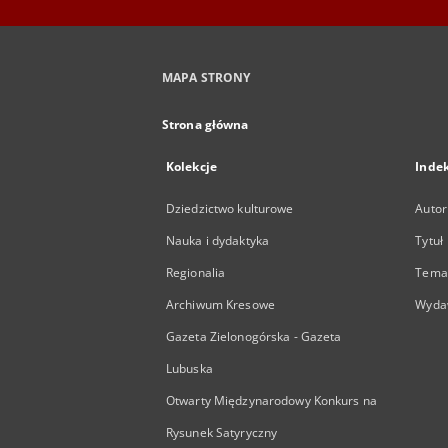
MAPA STRONY
Strona główna
Kolekcje
Inde
Dziedzictwo kulturowe
Autor
Nauka i dydaktyka
Tytuł
Regionalia
Temat
Archiwum Kresowe
Wyda
Gazeta Zielonogórska - Gazeta
Lubuska
Otwarty Międzynarodowy Konkurs na
Rysunek Satyryczny