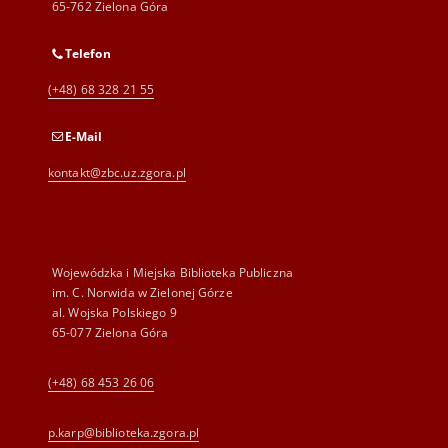
65-762 Zielona Góra
Telefon
(+48) 68 328 21 55
E-Mail
kontakt@zbc.uz.zgora.pl
Wojewódzka i Miejska Biblioteka Publiczna
im. C. Norwida w Zielonej Górze
al. Wojska Polskiego 9
65-077 Zielona Góra
(+48) 68 453 26 06
p.karp@biblioteka.zgora.pl