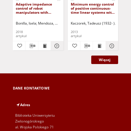
Adaptive impedance
Minimum energy control
Mi
control of robot
of positive continuous-
of 
manipulators with
time linear systems with
con
parametric uncertainty
bounded inputs
sy
for constrained path-
in
Bonilla, Isela
Mendoza, Marco
Campos-Delgado, Daniel U.
Kaczorek, Tadeusz (1932- )
Hernández-
Korbicz, 
Kac
tracking
2018
2013
201
artykuł
artykuł
art
Więcej
DANE KONTAKTOWE
Adres
Biblioteka Uniwersytetu
Zielonogórskiego
al. Wojska Polskiego 71