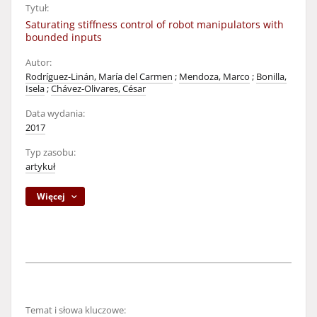
Tytuł:
Saturating stiffness control of robot manipulators with
bounded inputs
Autor:
Rodríguez-Linán, María del Carmen
;
Mendoza, Marco
;
Bonilla,
Isela
;
Chávez-Olivares, César
Data wydania:
2017
Typ zasobu:
artykuł
Więcej
Temat i słowa kluczowe: