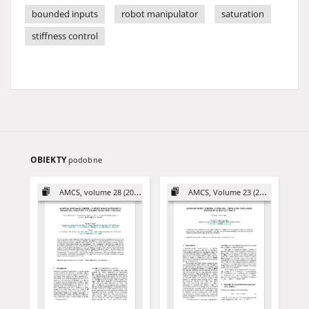
bounded inputs
robot manipulator
saturation
stiffness control
OBIEKTY
podobne
AMCS, volume 28 (2018)
AMCS, Volume 23 (2013)