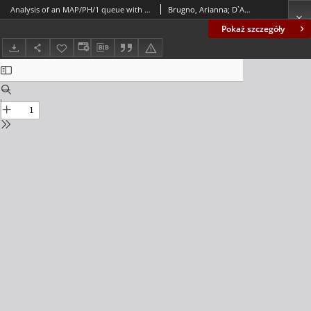
Analysis of an MAP/PH/1 queue with flexible group service
Brugno, Arianna; D`Apice, Ciro; Dudin, Alexander; Manzo, Rosanna
Pokaż szczegóły