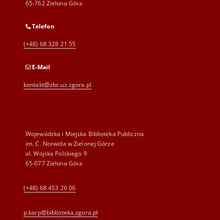
65-762 Zielona Góra
Telefon
(+48) 68 328 21 55
E-Mail
kontakt@zbc.uz.zgora.pl
Wojewódzka i Miejska Biblioteka Publiczna
im. C. Norwida w Zielonej Górze
al. Wojska Polskiego 9
65-077 Zielona Góra
(+48) 68 453 26 06
p.karp@biblioteka.zgora.pl