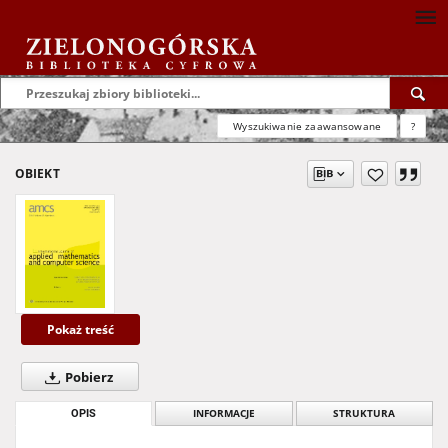
Wyszukiwanie zaawansowane
?
OBIEKT
Pokaż treść
Pobierz
OPIS
INFORMACJE
STRUKTURA