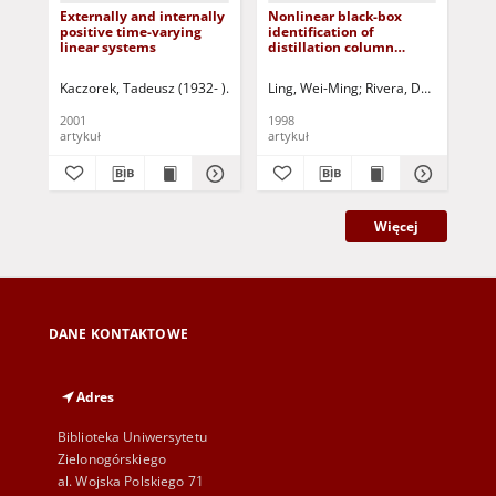
Externally and internally
Nonlinear black-box
Iss
positive time-varying
identification of
pa
linear systems
distillation column
an
models - design variable
dis
selection for model
App
Kaczorek, Tadeusz (1932- )
Triggiani, Roberto- ed.
Ling, Wei-Ming
Rivera, Daniel E.
Maksimov, Vyachesla
Skli
Due
performance
rea
enhancement
2001
1998
199
artykuł
artykuł
art
Więcej
DANE KONTAKTOWE
Adres
Biblioteka Uniwersytetu
Zielonogórskiego
al. Wojska Polskiego 71