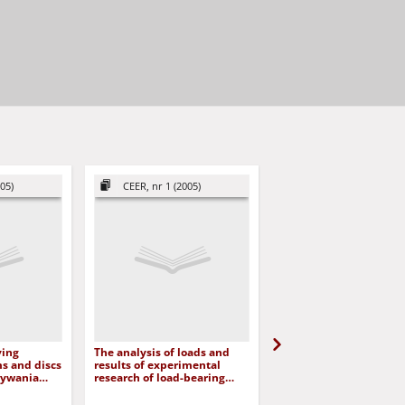
05)
CEER, nr 1 (2005)
CEER, nr 1 (2005)
ving
The analysis of loads and
Stability of the viscoel
s and discs
results of experimental
Mises truss = Stateczn
zywania
research of load-bearing
lepkosprężystej krato
systems of overhead
Misesa
ek i tarcz
travelling rail cranes =