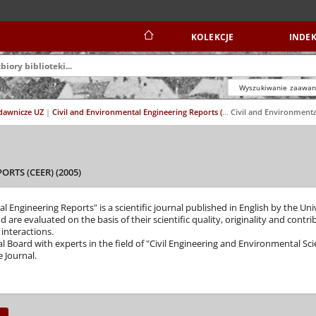
KOLEKCJE
INDEK
Wyszukiwanie zaawa
ydawnicze UZ
|
Civil and Environmental Engineering Reports (CEER)
|
RTS (CEER) (2005)
l Engineering Reports" is a scientific journal published in English by the Un
d are evaluated on the basis of their scientific quality, originality and con
nteractions.
al Board with experts in the field of "Civil Engineering and Environmental Sci
 Journal.