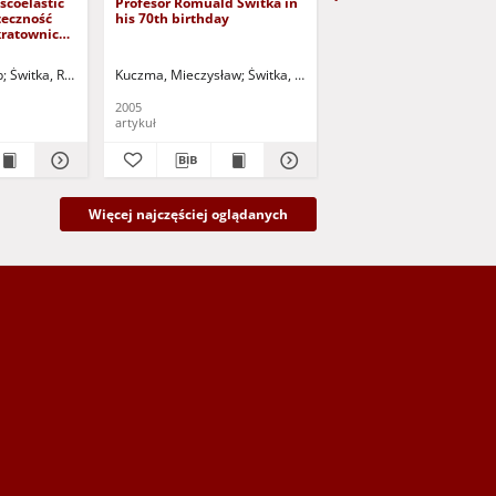
iscoelastic
Profesor Romuald Świtka in
Civil and Environment
teczność
his 70th birthday
Engineering Reports (C
kratownicy
no 1 - spis treści
b
, Romuald - red.
Świtka, Romuald - red.
Kuczma, Mieczysław
Świtka, Romuald - red.
Świtka, Romuald - red.
2005
2005
artykuł
artykuł
Więcej najczęściej oglądanych