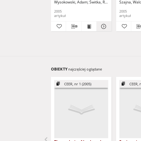
Wysokowski, Adam
Świtka, Romuald - red.
Szajna, Wal
zespolonyc
2005
2005
artykuł
artykuł
OBIEKTY
najczęściej oglądane
CEER, nr 1 (2005)
CEER, n