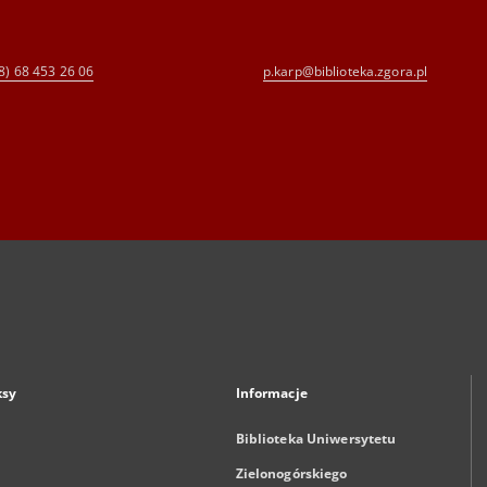
8) 68 453 26 06
p.karp@biblioteka.zgora.pl
ksy
Informacje
Biblioteka Uniwersytetu
Zielonogórskiego