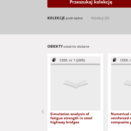
Przeszukaj kolekcję
KOLEKCJE
Kolekcji (0)
podrzędne
OBIEKTY
ostatnio dodane
CEER, nr 1 (2005)
CEER, n
Simulation analysis of
Numerical a
fatigue strength in steel
reinforced 
highway bridges
composite g
numeryczna
żelbetowyc