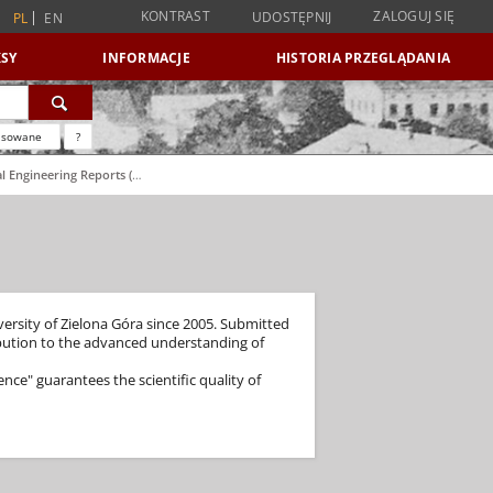
KONTRAST
ZALOGUJ SIĘ
UDOSTĘPNIJ
PL
EN
SY
INFORMACJE
HISTORIA PRZEGLĄDANIA
nsowane
?
Civil and Environmental Engineering Reports (CEER) (2005)
iversity of Zielona Góra since 2005. Submitted
tribution to the advanced understanding of
ence" guarantees the scientific quality of