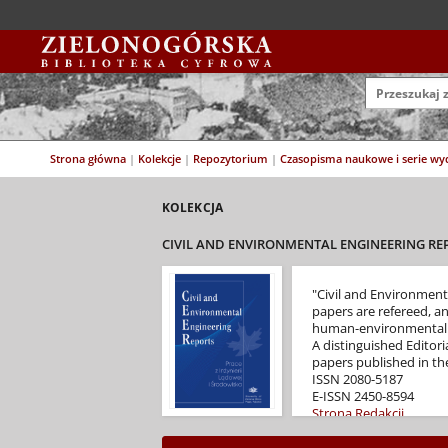
Strona główna
|
Kolekcje
|
Repozytorium
|
Czasopisma naukowe i serie w
KOLEKCJA
CIVIL AND ENVIRONMENTAL ENGINEERING REPO
"Civil and Environmenta
papers are refereed, an
human-environmental i
A distinguished Editori
papers published in the
ISSN 2080-5187
E-ISSN 2450-8594
Strona Redakcji