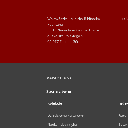
Wojewódzka i Miejska Biblioteka
(+4
Publiczna
im. C. Norwida w Zielonej Górze
al. Wojska Polskiego 9
65-077 Zielona Góra
MAPA STRONY
Strona główna
Kolekcje
Inde
Dziedzictwo kulturowe
Autor
Nauka i dydaktyka
Tytuł