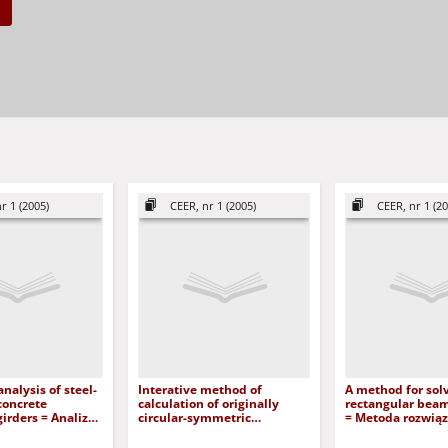
r 1 (2005)
CEER, nr 1 (2005)
CEER, nr 1 (20
nalysis of steel-
Interative method of
A method for sol
concrete
calculation of originally
rectangular beam
irders = Analiza
circular-symmetric
= Metoda rozwią
 stalowo-
structures = Iteracyjna
prostokątnych
h dźwigarów
metoda obliczania
ortotropowych bel