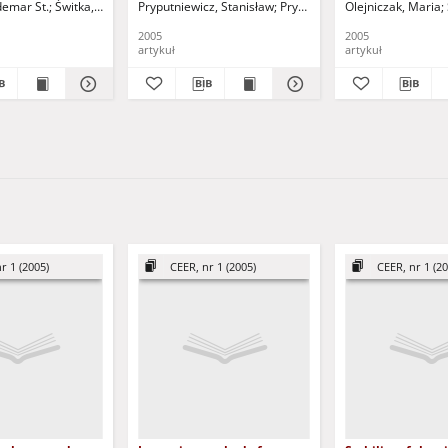
demar St.
Świtka, Romuald - red.
Pryputniewicz, Stanisław
Pryputniewicz, Tomasz
Olejniczak, Maria
Świtka
h
modyfikowanych konstrukcji
pierwotnie kołowo-
2005
2005
symetrycznych
artykuł
artykuł
r 1 (2005)
CEER, nr 1 (2005)
CEER, nr 1 (20