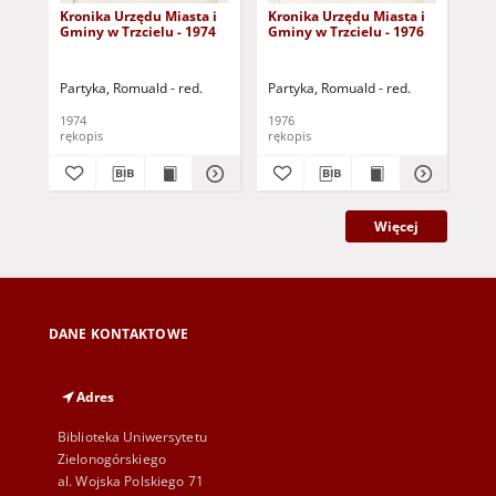
Kronika Urzędu Miasta i
Kronika Urzędu Miasta i
Kro
Gminy w Trzcielu - 1974
Gminy w Trzcielu - 1976
Gmi
Partyka, Romuald - red.
Partyka, Romuald - red.
Jaw
1974
1976
197
rękopis
rękopis
ręk
Więcej
DANE KONTAKTOWE
Adres
Biblioteka Uniwersytetu
Zielonogórskiego
al. Wojska Polskiego 71