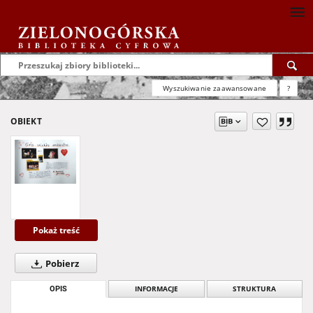
Wyszukiwanie zaawansowane
?
OBIEKT
Pokaż treść
Pobierz
OPIS
INFORMACJE
STRUKTURA