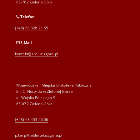
65-762 Zielona Góra
Telefon
(+48) 68 328 21 55
E-Mail
kontakt@zbc.uz.zgora.pl
Wojewódzka i Miejska Biblioteka Publiczna
im. C. Norwida w Zielonej Górze
al. Wojska Polskiego 9
65-077 Zielona Góra
(+48) 68 453 26 06
p.karp@biblioteka.zgora.pl