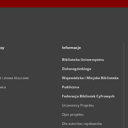
ksy
Informacje
Biblioteka Uniwersytetu
Zielonogórskiego
 i słowa kluczowe
Wojewódzka i Miejska Biblioteka
wca
Publiczna
Federacja Bibliotek Cyfrowych
Uczestnicy Projektu
Opis projektu
Dla autorów i wydawców