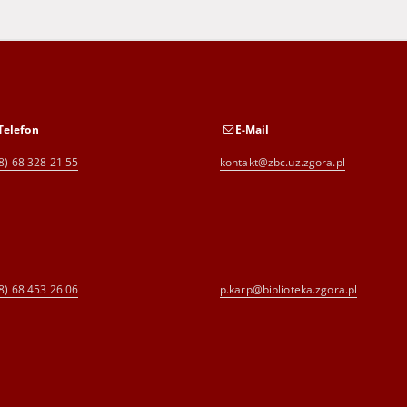
Telefon
E-Mail
8) 68 328 21 55
kontakt@zbc.uz.zgora.pl
8) 68 453 26 06
p.karp@biblioteka.zgora.pl