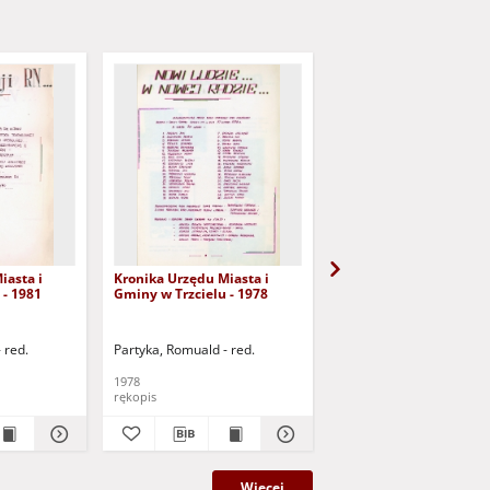
iasta i
Kronika Urzędu Miasta i
Kronika Urzędu Miasta 
 - 1981
Gminy w Trzcielu - 1978
Gminy w Trzcielu - 198
 red.
Partyka, Romuald - red.
Partyka, Romuald - red.
1978
1982
rękopis
rękopis
Więcej