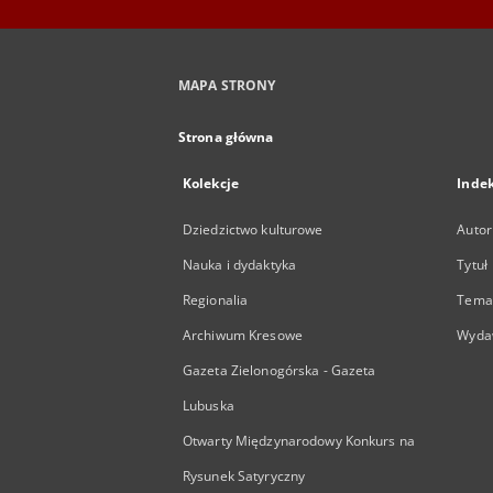
MAPA STRONY
Strona główna
Kolekcje
Inde
Dziedzictwo kulturowe
Autor
Nauka i dydaktyka
Tytuł
Regionalia
Temat
Archiwum Kresowe
Wyda
Gazeta Zielonogórska - Gazeta
Lubuska
Otwarty Międzynarodowy Konkurs na
Rysunek Satyryczny