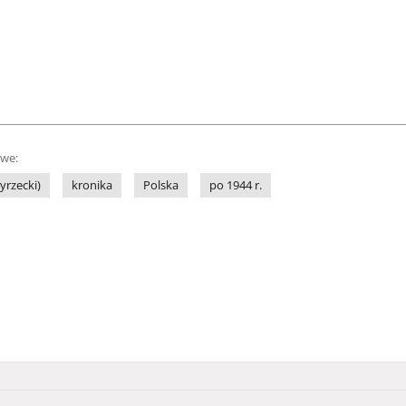
owe:
yrzecki)
kronika
Polska
po 1944 r.