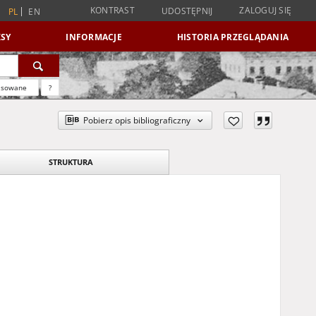
KONTRAST
ZALOGUJ SIĘ
UDOSTĘPNIJ
PL
EN
SY
INFORMACJE
HISTORIA PRZEGLĄDANIA
nsowane
?
Pobierz opis bibliograficzny
STRUKTURA