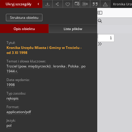
Ukryj szczegóły
Struktura obiektu
Opis obiektu
Lista plików
Tytuł:
Kronika Urzędu Miasta i Gminy w Trzcielu -
od 3 XI 1998
Temat i słowa kluczowe:
Trzciel (pow. międzyrzecki)
;
kronika
;
Polska
;
po
1944 r.
Data wydania:
1998
Typ zasobu:
rękopis
Format:
application/pdf
Jezyk:
pol