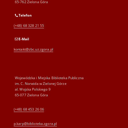
65-762 Zielona Góra
Telefon
(+48) 68 328 21 55
E-Mail
kontakt@zbc.uz.zgora.pl
Wojewódzka i Miejska Biblioteka Publiczna
im. C. Norwida w Zielonej Górze
al. Wojska Polskiego 9
65-077 Zielona Góra
(+48) 68 453 26 06
p.karp@biblioteka.zgora.pl