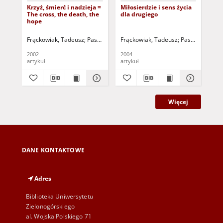
Krzyż, śmierć i nadzieja =
Miłosierdzie i sens życia
His
The cross, the death, the
dla drugiego
as
hope
a i
wy
= H
Frąckowiak, Tadeusz
Pasterniak, Wojciech (1935-2018 ) - red.
Frąckowiak, Tadeusz
Pasterniak, Woj
Mał
ph
pol
2002
2004
201
an
artykuł
artykuł
art
cul
Więcej
DANE KONTAKTOWE
Adres
Biblioteka Uniwersytetu
Zielonogórskiego
al. Wojska Polskiego 71