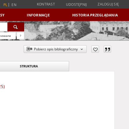
KONTRAST
ZALOGUJ SIĘ
UDOSTĘPNIJ
PL
EN
SY
INFORMACJE
HISTORIA PRZEGLĄDANIA
nsowane
?
Pobierz opis bibliograficzny
STRUKTURA
25)