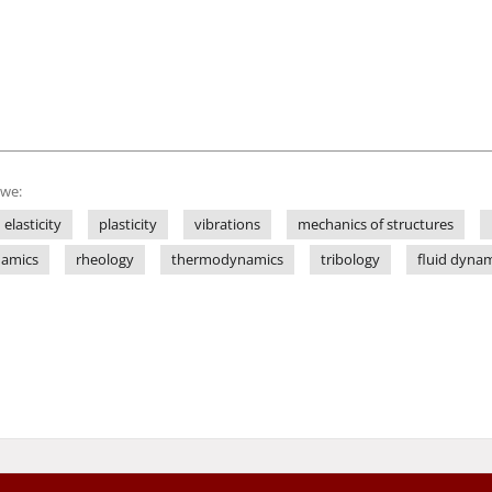
owe:
elasticity
plasticity
vibrations
mechanics of structures
amics
rheology
thermodynamics
tribology
fluid dyna