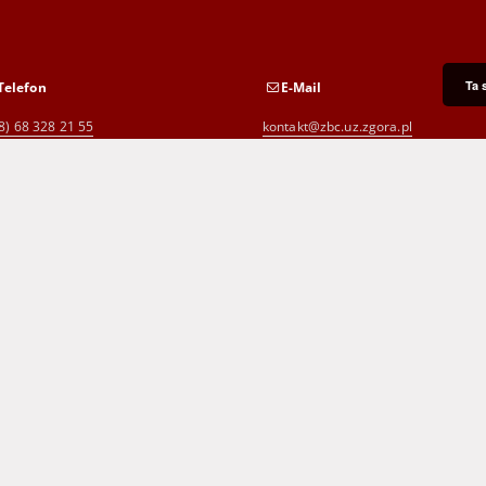
Ta 
Telefon
E-Mail
8) 68 328 21 55
kontakt@zbc.uz.zgora.pl
8) 68 453 26 06
p.karp@biblioteka.zgora.pl