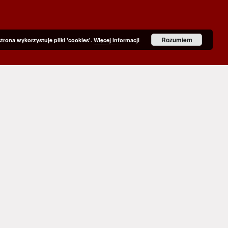
Rozumiem
strona wykorzystuje pliki 'cookies'.
Więcej informacji