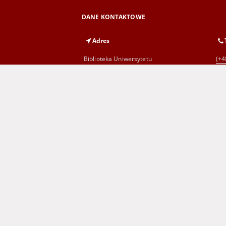
DANE KONTAKTOWE
Adres
Biblioteka Uniwersytetu
(+4
Zielonogórskiego
al. Wojska Polskiego 71
65-762 Zielona Góra
Wojewódzka i Miejska Biblioteka
(+4
Publiczna
im. C. Norwida w Zielonej Górze
al. Wojska Polskiego 9
65-077 Zielona Góra