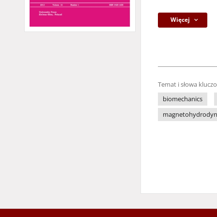
Więcej
Temat i słowa klucz
biomechanics
magnetohydrodyn