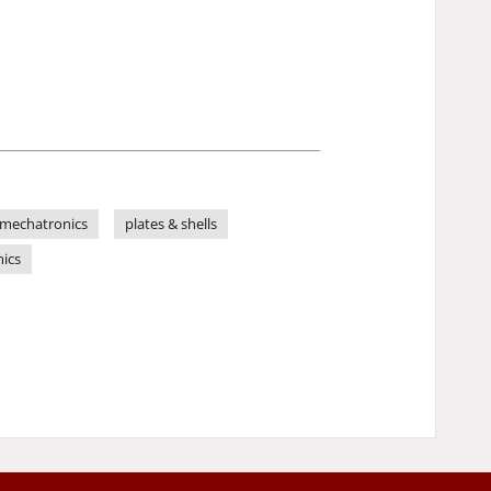
mechatronics
plates & shells
mics