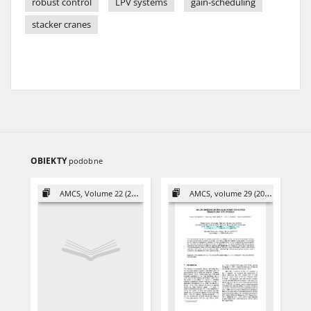
robust control
LPV systems
gain-scheduling
stacker cranes
OBIEKTY
podobne
AMCS, Volume 22 (2012)
AMCS, volume 29 (2019)