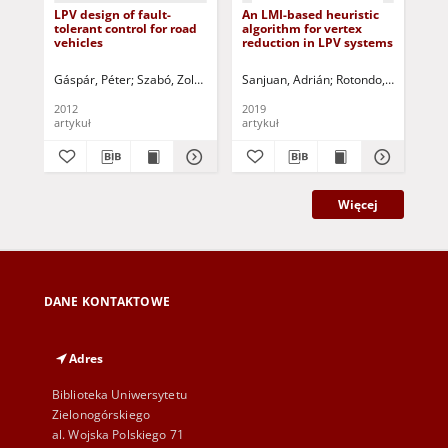
LPV design of fault-
An LMI-based heuristic
Fuz
tolerant control for road
algorithm for vertex
sch
vehicles
reduction in LPV systems
ser
Gáspár, Péter
Szabó, Zoltán
Bokor, József
Sanjuan, Adrián
Korbicz, Józef (1951- ) - red.
Rotondo, Damiano
Brd
2012
2019
200
artykuł
artykuł
art
Więcej
DANE KONTAKTOWE
Adres
Biblioteka Uniwersytetu
Zielonogórskiego
al. Wojska Polskiego 71