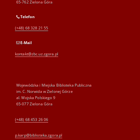
65-762 Zielona Góra
Telefon
(+48) 68 328 21 55
E-Mail
kontakt@zbc.uz.zgora.pl
Wojewódzka i Miejska Biblioteka Publiczna
im. C. Norwida w Zielonej Górze
al. Wojska Polskiego 9
65-077 Zielona Góra
(+48) 68 453 26 06
p.karp@biblioteka.zgora.pl