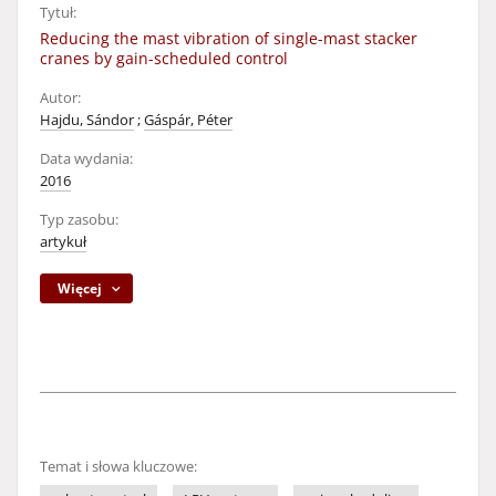
Tytuł:
Reducing the mast vibration of single-mast stacker
cranes by gain-scheduled control
Autor:
Hajdu, Sándor
;
Gáspár, Péter
Data wydania:
2016
Typ zasobu:
artykuł
Więcej
Temat i słowa kluczowe: