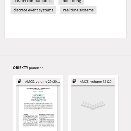
parallel computations
monitoring
discrete event systems
real time systems
OBIEKTY
podobne
AMCS, volume 29 (2019)
AMCS, volume 12 (2002)