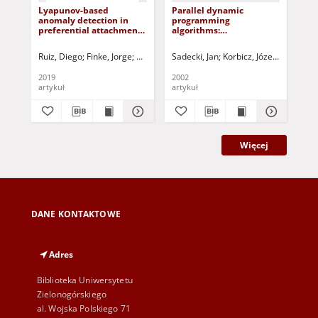
Lyapunov-based
Parallel dynamic
A n
anomaly detection in
programming
mo
preferential attachment
algorithms:
tim
networks
Multitransputer systems
Mod
Ruiz, Diego
Finke, Jorge
Kobusińska, Anna - ed.
Sadecki, Jan
Korbicz, Józef (1951- ) - 
Hsu, Ching-Hsien - ed.
Gu,
2019
2002
200
artykuł
artykuł
art
Więcej
DANE KONTAKTOWE
Adres
Biblioteka Uniwersytetu
Zielonogórskiego
al. Wojska Polskiego 71