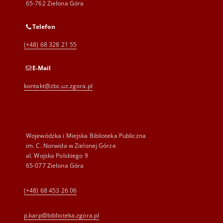
65-762 Zielona Góra
Telefon
(+48) 68 328 21 55
E-Mail
kontakt@zbc.uz.zgora.pl
Wojewódzka i Miejska Biblioteka Publiczna
im. C. Norwida w Zielonej Górze
al. Wojska Polskiego 9
65-077 Zielona Góra
(+48) 68 453 26 06
p.karp@biblioteka.zgora.pl