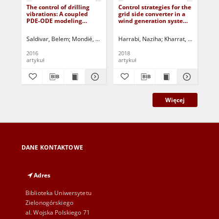
The control of drilling
Control strategies for the
Fuz
vibrations: A coupled
grid side converter in a
act
PDE-ODE modeling
wind generation system
sy
approach
based on a fuzzy
hyd
approach
Saldivar, Belem
Mondié, Sabine
Ávila Vilchis, Juan Carlos
Harrabi, Naziha
Kharrat, Maher
Korbicz, Józe
Ait
Al-
2016
2018
202
artykuł
artykuł
art
Więcej
DANE KONTAKTOWE
Adres
Biblioteka Uniwersytetu
Zielonogórskiego
al. Wojska Polskiego 71