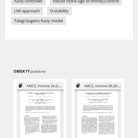
fuzzy controller
robust H[the sign of infinity] control
LMI approach
D-stability
Talagi-Sugeno fuzzy model
OBIEKTY
podobne
AMCS, Volume 26 (2016)
AMCS, volume 28 (2018)