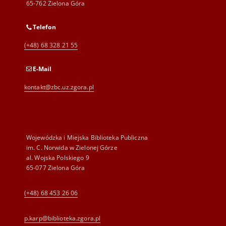
65-762 Zielona Góra
Telefon
(+48) 68 328 21 55
E-Mail
kontakt@zbc.uz.zgora.pl
Wojewódzka i Miejska Biblioteka Publiczna
im. C. Norwida w Zielonej Górze
al. Wojska Polskiego 9
65-077 Zielona Góra
(+48) 68 453 26 06
p.karp@biblioteka.zgora.pl