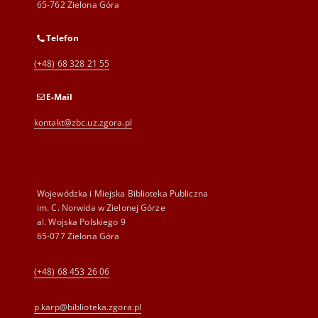
65-762 Zielona Góra
Telefon
(+48) 68 328 21 55
E-Mail
kontakt@zbc.uz.zgora.pl
Wojewódzka i Miejska Biblioteka Publiczna
im. C. Norwida w Zielonej Górze
al. Wojska Polskiego 9
65-077 Zielona Góra
(+48) 68 453 26 06
p.karp@biblioteka.zgora.pl