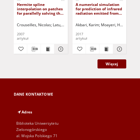
Hermite spline
A numerical simulation
Num
interpolation on patches
for prediction of infrared
and
for parallelly solving the
radiation emitted from
con
Vlasov-Poisson equation
plain surfaces with
hyb
different geometries
Crouseilles, Nicolas
Latu, Guillaume
Akbari, Karim
Sonnendrücker, Eric
Moayeri, Hamid
Sokołowski, 
Ghas
Ma
2007
2017
202
artykuł
artykuł
art
Więcej
DANE KONTAKTOWE
Adres
Biblioteka Uniwersytetu
Zielonogórskiego
al. Wojska Polskiego 71