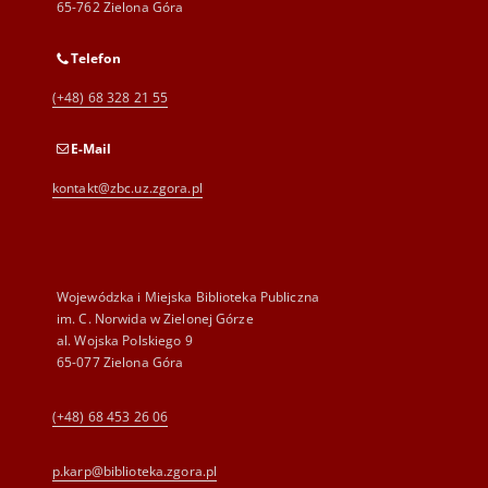
65-762 Zielona Góra
Telefon
(+48) 68 328 21 55
E-Mail
kontakt@zbc.uz.zgora.pl
Wojewódzka i Miejska Biblioteka Publiczna
im. C. Norwida w Zielonej Górze
al. Wojska Polskiego 9
65-077 Zielona Góra
(+48) 68 453 26 06
p.karp@biblioteka.zgora.pl