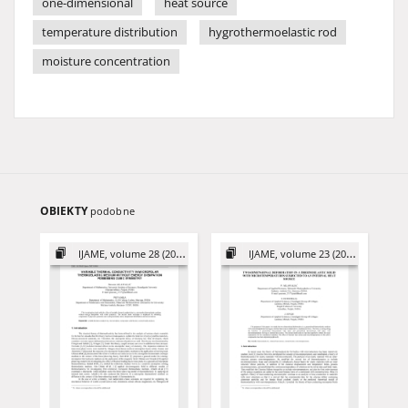
one-dimensional
heat source
temperature distribution
hygrothermoelastic rod
moisture concentration
OBIEKTY
podobne
IJAME, volume 28 (2023)
IJAME, volume 23 (2018)