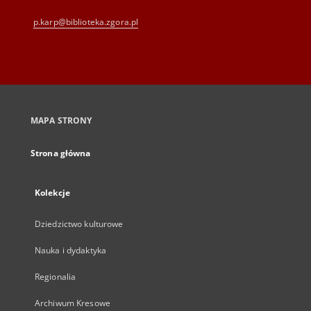
p.karp@biblioteka.zgora.pl
MAPA STRONY
Strona główna
Kolekcje
Dziedzictwo kulturowe
Nauka i dydaktyka
Regionalia
Archiwum Kresowe