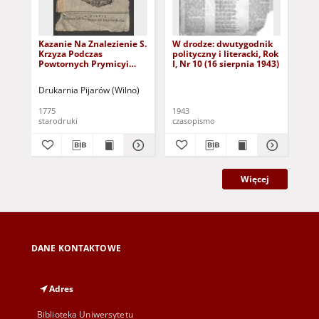
Kazanie Na Znalezienie S.
W drodze: dwutygodnik
W 
Krzyza Podczas
polityczny i literacki, Rok
pol
Powtornych Prymicyi
I, Nr 10 (16 sierpnia 1943)
I, 
Wielmoznego Jmci
Xiędza Jozefa
Drukarnia Pijarów (Wilno)
Gradowskiego
Proboszcza Swiętego
1775
1943
194
Rocha w Wilnie
starodruki
czasopismo
cza
Więcej
DANE KONTAKTOWE
Adres
Biblioteka Uniwersytetu