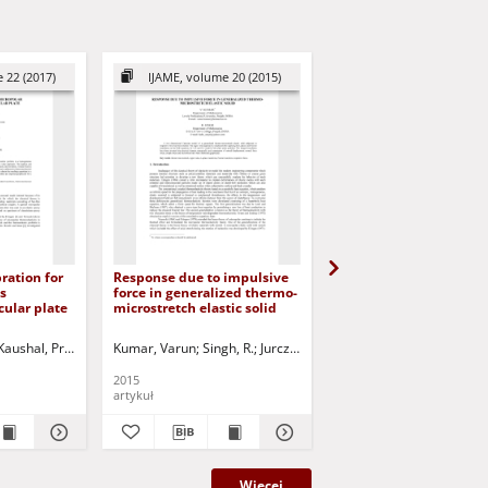
 22 (2017)
IJAME, volume 20 (2015)
IJAME, volume 21 (2
ration for
Response due to impulsive
Eigen value approach t
s
force in generalized thermo-
dimensional problem 
cular plate
microstretch elastic solid
generalized magneto
micropolar thermoelas
medium with rotation 
Kaushal, Priyanka
Sharma, Ravinder
Kumar, Varun
Singh, R.
Jurczak, Paweł - red.
Jurczak, Paweł - red.
Singh, R.
Kumar, Varun
2015
2016
artykuł
artykuł
Więcej