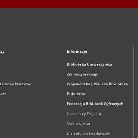
ksy
Informacje
Biblioteka Uniwersytetu
Zielonogórskiego
 i słowa kluczowe
Wojewódzka i Miejska Biblioteka
wca
Publiczna
Federacja Bibliotek Cyfrowych
Uczestnicy Projektu
Opis projektu
Dla autorów i wydawców