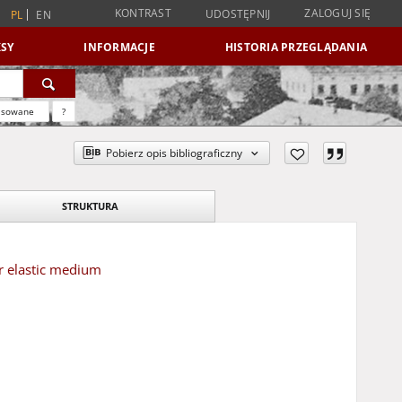
KONTRAST
ZALOGUJ SIĘ
UDOSTĘPNIJ
PL
EN
SY
INFORMACJE
HISTORIA PRZEGLĄDANIA
nsowane
?
Pobierz opis bibliograficzny
STRUKTURA
r elastic medium