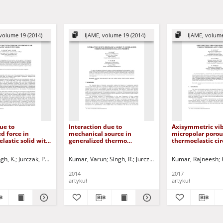
volume 19 (2014)
IJAME, volume 19 (2014)
IJAME, volume
ue to
Interaction due to
Axisymmetric vib
d force in
mechanical source in
micropolar porou
elastic solid with
generalized thermo
thermoelastic cir
microstretch elastic medium
gh, K.
Jurczak, Paweł - red.
Kumar, Varun
Singh, R.
Jurczak, Paweł - red.
Kumar, Rajneesh
2014
2017
artykuł
artykuł