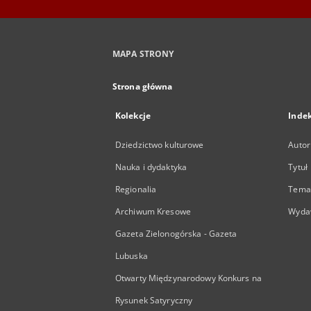
MAPA STRONY
Strona główna
Kolekcje
Inde
Dziedzictwo kulturowe
Autor
Nauka i dydaktyka
Tytuł
Regionalia
Temat
Archiwum Kresowe
Wyda
Gazeta Zielonogórska - Gazeta
Lubuska
Otwarty Międzynarodowy Konkurs na
Rysunek Satyryczny