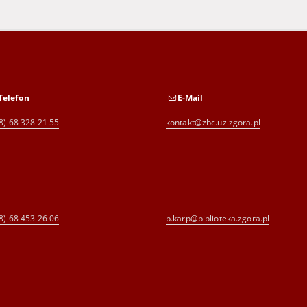
Telefon
E-Mail
8) 68 328 21 55
kontakt@zbc.uz.zgora.pl
8) 68 453 26 06
p.karp@biblioteka.zgora.pl