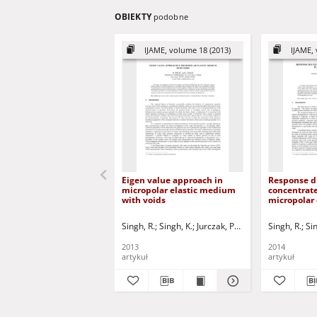
OBIEKTY
podobne
IJAME, volume 18 (2013)
IJAME, 
Eigen value approach in
Response d
micropolar elastic medium
concentrate
with voids
micropolar 
voids
Singh, R.
Singh, K.
Jurczak, Paweł - red.
Singh, R.
Sin
2013
2014
artykuł
artykuł