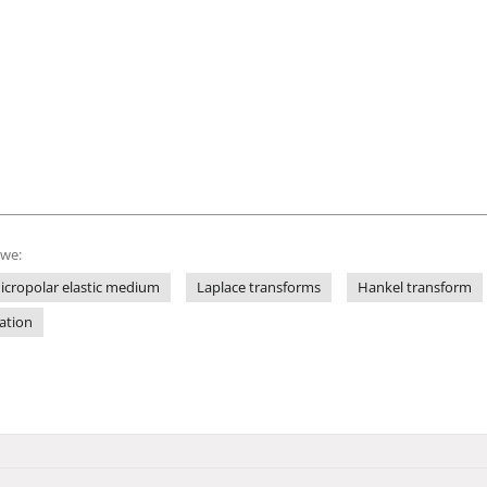
owe:
icropolar elastic medium
Laplace transforms
Hankel transform
ation