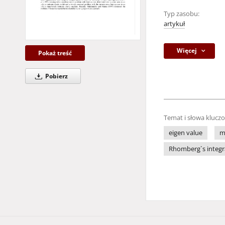
Typ zasobu:
artykuł
Więcej
Pokaż treść
Pobierz
Temat i słowa klucz
eigen value
m
Rhomberg`s integr