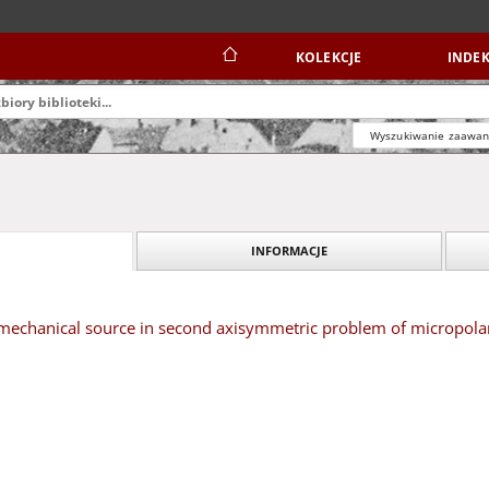
KOLEKCJE
INDEK
Wyszukiwanie zaawa
INFORMACJE
mechanical source in second axisymmetric problem of micropola