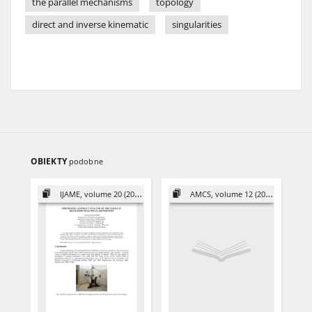
the parallel mechanisms
topology
direct and inverse kinematic
singularities
OBIEKTY
podobne
IJAME, volume 20 (2015)
AMCS, volume 12 (2002)