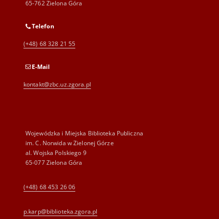
65-762 Zielona Góra
Telefon
(+48) 68 328 21 55
E-Mail
kontakt@zbc.uz.zgora.pl
Wojewódzka i Miejska Biblioteka Publiczna
im. C. Norwida w Zielonej Górze
al. Wojska Polskiego 9
65-077 Zielona Góra
(+48) 68 453 26 06
p.karp@biblioteka.zgora.pl