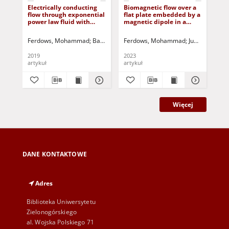
Electrically conducting
Biomagnetic flow over a
Co
flow through exponential
flat plate embedded by a
tra
power law fluid with
magnetic dipole in a
mi
variable thermal
porous media
alo
conductivity
wit
Ferdows, Mohammad
Bangalee, M.Z.I.
Ferdows, Mohammad
Liu, Don
Jurczak, Paweł - red.
Jumana, Sadi
Hos
2019
2023
201
artykuł
artykuł
art
Więcej
DANE KONTAKTOWE
Adres
Biblioteka Uniwersytetu
Zielonogórskiego
al. Wojska Polskiego 71