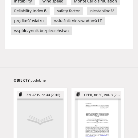
instability
wind speed
Monte Carlo simulation
Reliability Index ß
safety factor
niestabilność
prędkość wiatru
wskaźnik niezawodności ß
współczynnik bezpieczeństwa
OBIEKTY
podobne
ZN UZ IŚ, nr 44 (2016)
CEER, nr 30, vol. 3 (2020)