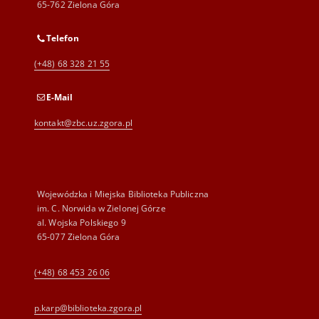
65-762 Zielona Góra
Telefon
(+48) 68 328 21 55
E-Mail
kontakt@zbc.uz.zgora.pl
Wojewódzka i Miejska Biblioteka Publiczna
im. C. Norwida w Zielonej Górze
al. Wojska Polskiego 9
65-077 Zielona Góra
(+48) 68 453 26 06
p.karp@biblioteka.zgora.pl