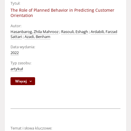
Tytuł:
The Role of Planned Behavior in Predicting Customer
Orientation
Autor:
Hasanbarog, Zhila Mahrooz
;
Rasouli, Eshagh
;
Ardabili, Farzad
Sattari
;
Azadi, Benham
Data wydania:
2022
Typ zasobu:
artykuł
Więcej
Temat i słowa kluczowe: