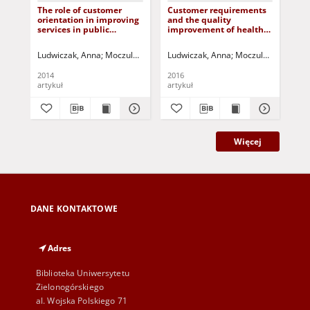
The role of customer
Customer requirements
ATi
orientation in improving
and the quality
mod
services in public
improvement of health
de
administration = Rola
care services = Rola
ter
orientacji na klienta w
klienta w doskonaleniu
Ludwiczak, Anna
Moczulska, Marta - red.
Ludwiczak, Anna
Preston, Peter- red. jęz.
Moczulska, Marta - 
Stan
Keb
doskonaleniu usług w
jakości usług
administracji publicznej
medycznych
2014
2016
202
artykuł
artykuł
art
Więcej
DANE KONTAKTOWE
Adres
Biblioteka Uniwersytetu
Zielonogórskiego
al. Wojska Polskiego 71