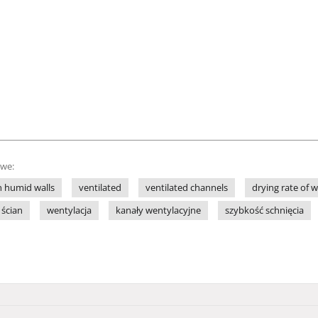
owe:
n humid walls
ventilated
ventilated channels
drying rate of w
 ścian
wentylacja
kanały wentylacyjne
szybkość schnięcia