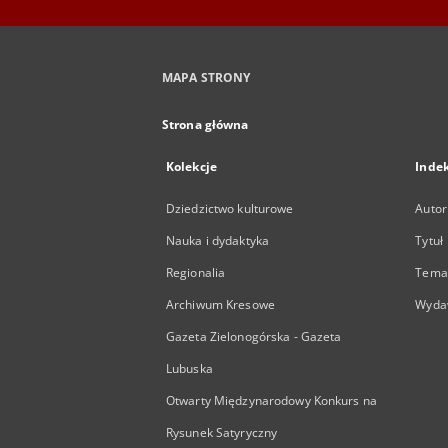
MAPA STRONY
Strona główna
Kolekcje
Inde
Dziedzictwo kulturowe
Autor
Nauka i dydaktyka
Tytuł
Regionalia
Temat
Archiwum Kresowe
Wyda
Gazeta Zielonogórska - Gazeta
Lubuska
Otwarty Międzynarodowy Konkurs na
Rysunek Satyryczny