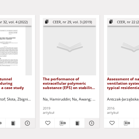
r 32, vol. 4 (2022)
CEER, nr 29, vol. 3 (2019)
CEER, nr 22 (
 tunnel
The performance of
Assessment of na
 during
extracellular polymeric
ventilation syste
- a case study
substance (EPS) on stability
typical residenti
of Aerobic granular sludge
Poland = Ocena d
(AGS)
wentylacji natur
ztof
Słota, Zbigniew
Kuczyński, Tadeusz - red.
Na, Hamiruddin
Na, Awang
Mg, Shaaban
Antczak-Jarząbsk
Kuczyński, T
budynku mieszk
wielorodzinnym
2019
2016
artykuł
artykuł