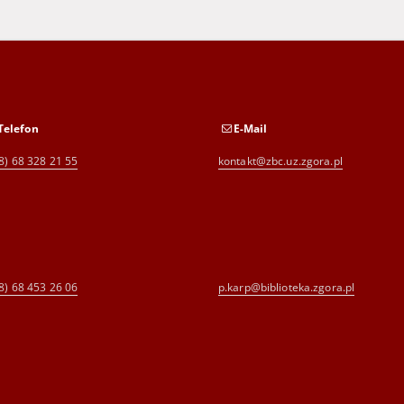
Telefon
E-Mail
8) 68 328 21 55
kontakt@zbc.uz.zgora.pl
8) 68 453 26 06
p.karp@biblioteka.zgora.pl