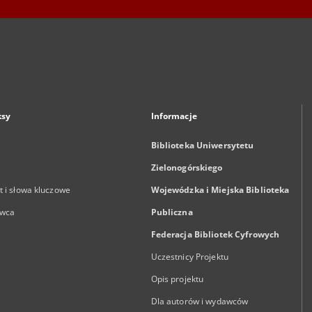
ksy
Informacje
Biblioteka Uniwersytetu
Zielonogórskiego
 i słowa kluczowe
Wojewódzka i Miejska Biblioteka
wca
Publiczna
Federacja Bibliotek Cyfrowych
Uczestnicy Projektu
Opis projektu
Dla autorów i wydawców