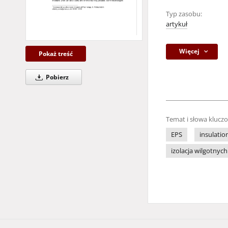
Typ zasobu:
artykuł
Więcej
Pokaż treść
Pobierz
Temat i słowa klucz
EPS
insulatio
izolacja wilgotnych