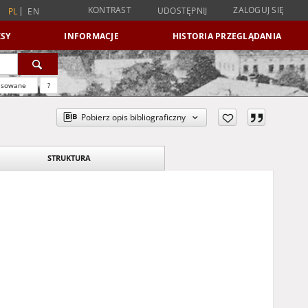
KONTRAST
ZALOGUJ SIĘ
UDOSTĘPNIJ
PL
EN
SY
INFORMACJE
HISTORIA PRZEGLĄDANIA
nsowane
?
Pobierz opis bibliograficzny
STRUKTURA