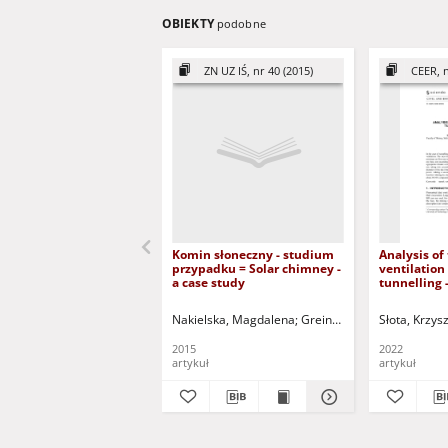
OBIEKTY
podobne
ZN UZ IŚ, nr 40 (2015)
CEER, n
Komin słoneczny - studium
Analysis of
przypadku = Solar chimney -
ventilation
a case study
tunnelling 
Nakielska, Magdalena
Greinert, Andrzej - red.
Słota, Krzys
2015
2022
artykuł
artykuł