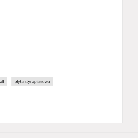
all
płyta styropianowa