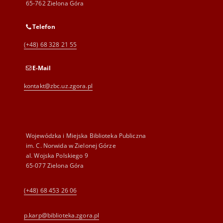
65-762 Zielona Góra
Telefon
(+48) 68 328 21 55
E-Mail
kontakt@zbc.uz.zgora.pl
Wojewódzka i Miejska Biblioteka Publiczna
im. C. Norwida w Zielonej Górze
al. Wojska Polskiego 9
65-077 Zielona Góra
(+48) 68 453 26 06
p.karp@biblioteka.zgora.pl