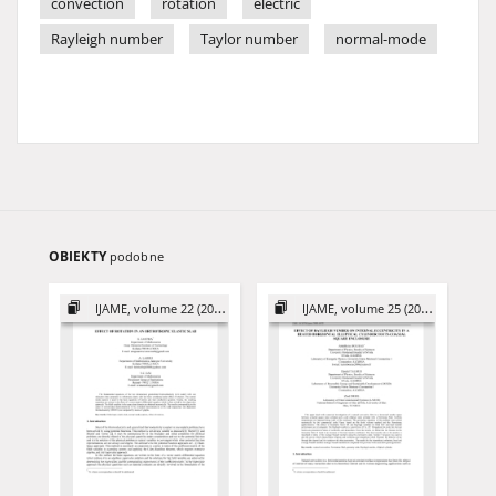
convection
rotation
electric
Rayleigh number
Taylor number
normal-mode
OBIEKTY
podobne
IJAME, volume 22 (2017)
IJAME, volume 25 (2020)