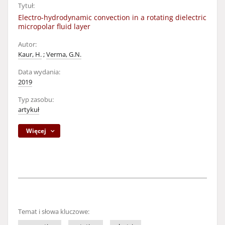
Tytuł:
Electro-hydrodynamic convection in a rotating dielectric
micropolar fluid layer
Autor:
Kaur, H.
;
Verma, G.N.
Data wydania:
2019
Typ zasobu:
artykuł
Więcej
Temat i słowa kluczowe: