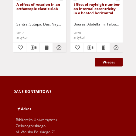
A effect of rotation in an
Effect of rayleigh number
Pla
orthotropic elastic slab
on internal eccentricity
in 
in a heated horizontal
mic
elliptical cylinder to its
wit
coaxial square enclosure
Santra, Sutapa
Das, Nayon Chandra
Bouras, Abdelkrim
Lahiri, Abhijit
Jurczak, Paweł - red
Taloub, Djedid
Ail
Dr
2017
2020
201
artykuł
artykuł
art
Więcej
DANE KONTAKTOWE
Adres
Biblioteka Uniwersytetu
Zielonogórskiego
al. Wojska Polskiego 71