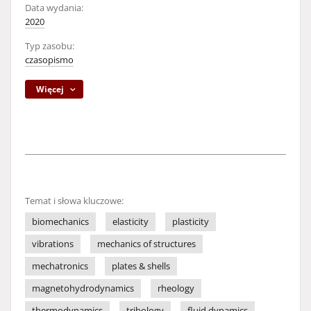
Data wydania:
2020
Typ zasobu:
czasopismo
Więcej
Temat i słowa kluczowe:
biomechanics
elasticity
plasticity
vibrations
mechanics of structures
mechatronics
plates & shells
magnetohydrodynamics
rheology
thermodynamics
tribology
fluid dynamics