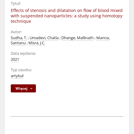
Tytuł:
Effects of stenosis and dilatation on flow of blood mixed
with suspended nanoparticles: a study using homotopy
technique
Autor:
Sudha, T.
;
Umadevi, Chatla
;
Dhange, Mallinath
;
Manna,
Santanu
;
Misra, J.C.
Data wydania:
2021
Typ zasobu:
artykuł
Więcej