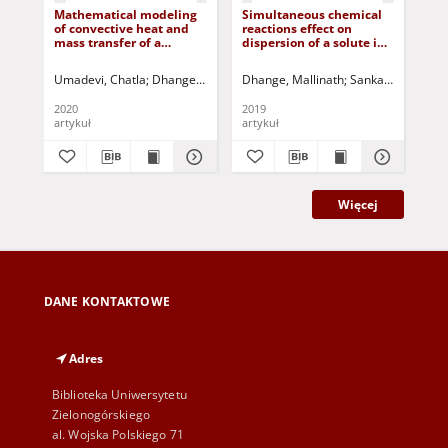
Mathematical modeling
Simultaneous chemical
The
of convective heat and
reactions effect on
mag
mass transfer of a
dispersion of a solute in
ray
rotating nano-fluid
peristaltic propulsion of
ins
bounded by stretching
a newtonian fluid in an
str
Umadevi, Chatla
Dhange, Mallinath
Dhange, Mallinath
Haritha, B.
Jurczak, Paweł - red.
Sankad, G.C.
Jurc
Cha
and stationary walls in a
inclined channel with
vertical conduit
wall properties
2020
2019
201
artykuł
artykuł
art
Więcej
DANE KONTAKTOWE
Adres
Biblioteka Uniwersytetu
Zielonogórskiego
al. Wojska Polskiego 71