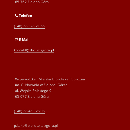
65-762 Zielona Góra
Telefon
(+48) 68 328 21 55
E-Mail
kontakt@zbc.uz.zgora.pl
Wojewódzka i Miejska Biblioteka Publiczna
im. C. Norwida w Zielonej Górze
al. Wojska Polskiego 9
65-077 Zielona Góra
(+48) 68 453 26 06
p.karp@biblioteka.zgora.pl