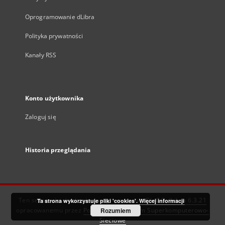
Oprogramowanie dLibra
Polityka prywatności
Kanały RSS
Konto użytkownika
Zaloguj się
Historia przeglądania
Ten serwis działa dzięki oprogramowaniu
DInGO dLibra 6.3.21
Ta strona wykorzystuje pliki 'cookies'.
Więcej informacji
opracowanemu przez
Poznańskie Centrum Superkomputerowo-
Rozumiem
Sieciowe