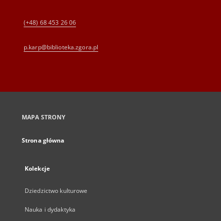
(+48) 68 453 26 06
p.karp@biblioteka.zgora.pl
MAPA STRONY
Strona główna
Kolekcje
Dziedzictwo kulturowe
Nauka i dydaktyka