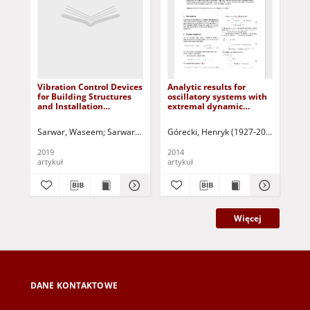
Vibration Control Devices
Analytic results for
for Building Structures
oscillatory systems with
and Installation
extremal dynamic
Approach: a review
properties
Sarwar, Waseem
Sarwar, Rehan
Górecki, Henryk (1927-2022)
Kuczyński, Tadeusz - red.
Zaczyk
2019
2014
artykuł
artykuł
Więcej
DANE KONTAKTOWE