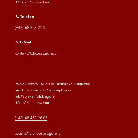
65-762 Zielona Góra
Telefon
(+48) 68 328 21 55
E-Mail
kontakt@zbc.uz.zgora.pl
Wojewódzka i Miejska Biblioteka Publiczna
im. C. Norwida w Zielonej Górze
al. Wojska Polskiego 9
65-077 Zielona Góra
(+48) 68 453 26 06
p.karp@biblioteka.zgora.pl