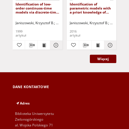
Identification of low-
Identification of
A v
order continuos-time
parametric models with
dy
models via discrete-time
a priori knowledge of
pro
trends of measurements
process properties
and
Janiszowski, Krzysztof B.
Korbicz, Józef (1951- ) - red.
Janiszowski, Krzysztof B.
Uciński, Dariusz -
Wnuk, Pawe
Kog
1999
2016
201
artykuł
artykuł
art
Więcej
DANE KONTAKTOWE
Adres
Biblioteka Uniwersytetu
Zielonogórskiego
al. Wojska Polskiego 71