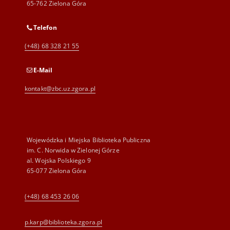
65-762 Zielona Góra
Telefon
(+48) 68 328 21 55
E-Mail
kontakt@zbc.uz.zgora.pl
Wojewódzka i Miejska Biblioteka Publiczna
im. C. Norwida w Zielonej Górze
al. Wojska Polskiego 9
65-077 Zielona Góra
(+48) 68 453 26 06
p.karp@biblioteka.zgora.pl