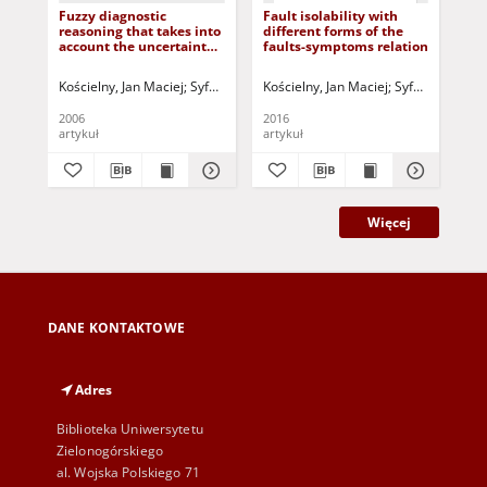
Fuzzy diagnostic
Fault isolability with
A 
reasoning that takes into
different forms of the
app
account the uncertainty
faults-symptoms relation
des
of the relation between
pro
faults and symptoms
di
Kościelny, Jan Maciej
Syfert, Michał
Kościelny, Jan Maciej
Korbicz, Józef (1951- ) - red.
Syfert, Michał
Koś
2006
2016
202
artykuł
artykuł
art
Więcej
DANE KONTAKTOWE
Adres
Biblioteka Uniwersytetu
Zielonogórskiego
al. Wojska Polskiego 71