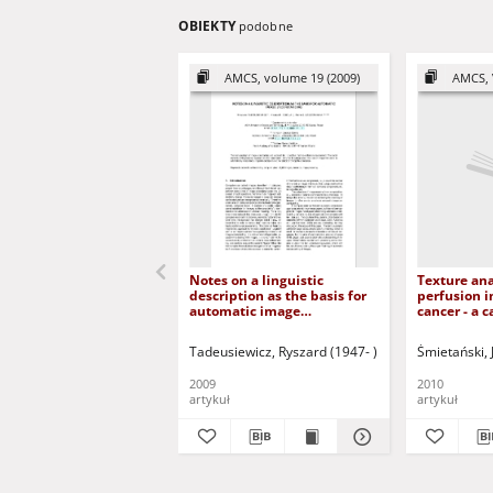
OBIEKTY
podobne
AMCS, volume 19 (2009)
AMCS, 
Notes on a linguistic
Texture ana
description as the basis for
perfusion i
automatic image
cancer - a 
understanding
Tadeusiewicz, Ryszard (1947- )
Ogiela, Marek R.
Śmietański, 
2009
2010
artykuł
artykuł