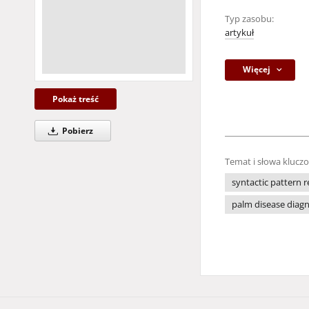
Typ zasobu:
artykuł
Więcej
Pokaż treść
Pobierz
Temat i słowa klucz
syntactic pattern 
palm disease diagn