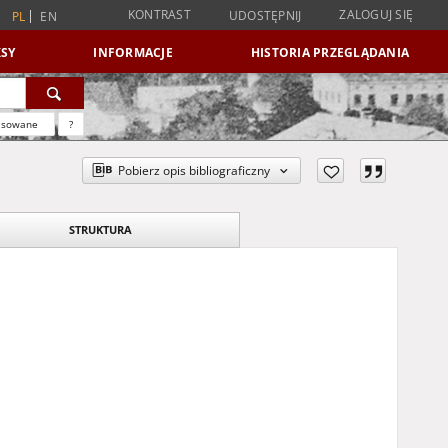
KONTRAST
ZALOGUJ SIĘ
UDOSTĘPNIJ
PL
EN
SY
INFORMACJE
HISTORIA PRZEGLĄDANIA
nsowane
?
Pobierz opis bibliograficzny
STRUKTURA