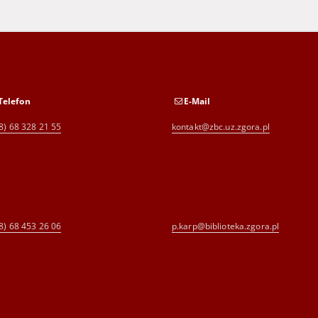
Telefon
E-Mail
8) 68 328 21 55
kontakt@zbc.uz.zgora.pl
8) 68 453 26 06
p.karp@biblioteka.zgora.pl