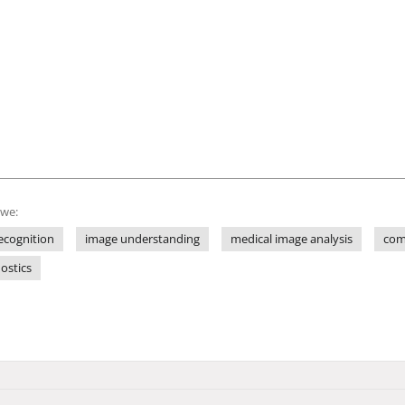
owe:
recognition
image understanding
medical image analysis
com
ostics