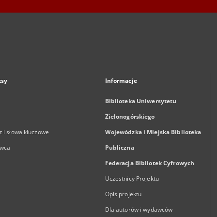
ksy
Informacje
Biblioteka Uniwersytetu
Zielonogórskiego
 i słowa kluczowe
Wojewódzka i Miejska Biblioteka
wca
Publiczna
Federacja Bibliotek Cyfrowych
Uczestnicy Projektu
Opis projektu
Dla autorów i wydawców