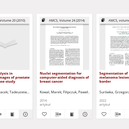
Volume 20 (2010)
AMCS, Volume 24 (2014)
AMCS, volume
lysis in
Nuclei segmentation for
Segmentation of 
mages of prostate
computer-aided diagnosis of
melanoma lesion 
case study
breast cancer
border
Jacek
Szczepaniak, Piotr S.
Tadeusiewicz, Ryszard (1947- )
Korbicz, Józef (1951- ) - ed.
Kowal, Marek
Łuczyńska, Elżbieta
Filipczuk, Paweł
Korbicz, Józef (1951- ) - r
Korbicz, Józef (1951- ) 
Surówka, Grzegor
2014
2022
artykuł
artykuł