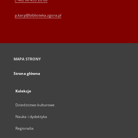
p.karp@biblioteka.zgora.pl
MAPA STRONY
Strona główna
Kolekcje
Dziedzictwo kulturowe
Nauka i dydaktyka
Regionalia