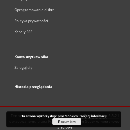
Oprogramowanie dLibra
Polityka prywatności
Kanały RSS
Konto użytkownika
Zaloguj się
Historia przeglądania
Ten serwis działa dzięki oprogramowaniu
DInGO dLibra 6.3.21
Ta strona wykorzystuje pliki 'cookies'.
Więcej informacji
opracowanemu przez
Poznańskie Centrum Superkomputerowo-
Rozumiem
Sieciowe