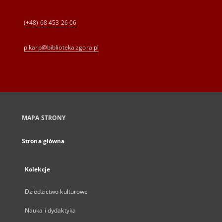
(+48) 68 453 26 06
p.karp@biblioteka.zgora.pl
MAPA STRONY
Strona główna
Kolekcje
Dziedzictwo kulturowe
Nauka i dydaktyka