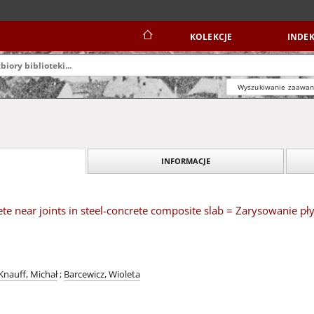
KOLEKCJE
INDEK
Wyszukiwanie zaawa
INFORMACJE
ete near joints in steel-concrete composite slab = Zarysowanie pł
Knauff, Michał
;
Barcewicz, Wioleta