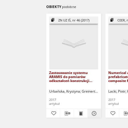
OBIEKTY
podobne
ZN UZ IŚ, nr 46 (2017)
CEER, n
Zastosowanie systemu
Numerical a
ARAMIS do pomiarów
prefabricat
odkształceń konstrukcji
composite f
murowych = Application of
LIPSK build
ARAMIS system for
numeryczn
Urbańska, Krystyna
Greinert, Andrzej - red.
Lacki, Piotr
measurement of
prefabryko
deformations of masonry
zespoloneg
2017
2017
budynku L
artykuł
artykuł