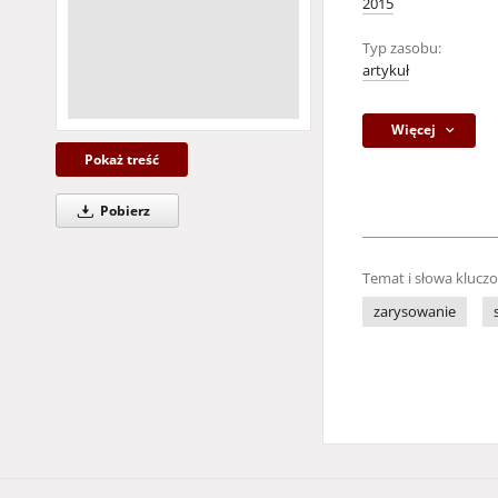
2015
Typ zasobu:
artykuł
Więcej
Pokaż treść
Pobierz
Temat i słowa klucz
zarysowanie