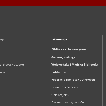
ksy
Informacje
Biblioteka Uniwersytetu
Zielonogórskiego
 i słowa kluczowe
Wojewódzka i Miejska Biblioteka
wca
Publiczna
Federacja Bibliotek Cyfrowych
Uczestnicy Projektu
Opis projektu
Dla autorów i wydawców