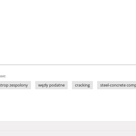
owe:
strop zespolony
węzły podatne
cracking
steel-concrete comp