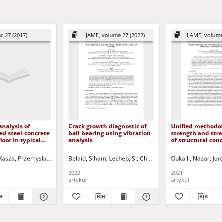
r 27 (2017)
IJAME, volume 27 (2022)
IJAME, volume
nalysis of
Crack growth diagnostic of
Unified methodol
ed steel-concrete
ball bearing using vibration
strength and stre
loor in typical
analysis
of structural con
ing = Analiza
members
a modelu
Kasza, Przemysław
Derlatka, Anna
Belaid, Siham
Kuczyński, Tadeusz - red.
Lecheb, S.
Chellil, Ahmed
Oukaili, Nazar
Mechakra, H
Jur
wanego stropu
o typowego
2022
2021
IPSK
artykuł
artykuł