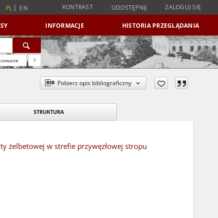
KONTRAST
ZALOGUJ SIĘ
UDOSTĘPNIJ
PL
EN
SY
INFORMACJE
HISTORIA PRZEGLĄDANIA
nsowane
?
Pobierz opis bibliograficzny
STRUKTURA
yty żelbetowej w strefie przywęzłowej stropu