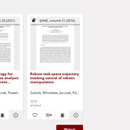
 26 (2021)
IJAME, volume 21 (2016)
ogy for
Robust task space trajectory
ss analysis
tracking control of robotic
crete
manipulators
amza
czak, Paweł - red.
Safi, Brahim
Kebir, Hocine
Galicki, Mirosław
Jurczak, Paweł - red.
Jurczak, Paweł - red.
2016
artykuł
Więcej