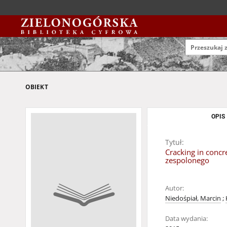
OBIEKT
OPIS
Tytuł:
Cracking in concr
zespolonego
Autor:
Niedośpiał, Marcin
;
Data wydania: