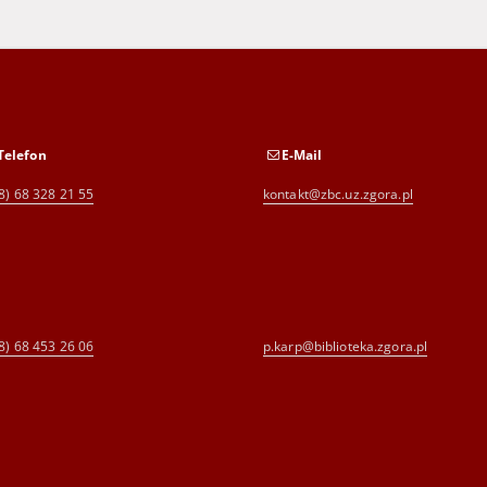
Telefon
E-Mail
8) 68 328 21 55
kontakt@zbc.uz.zgora.pl
8) 68 453 26 06
p.karp@biblioteka.zgora.pl