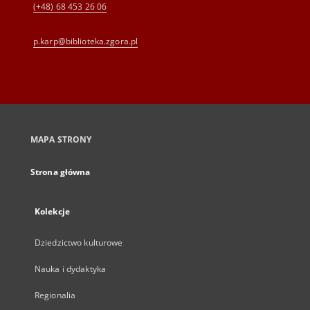
(+48) 68 453 26 06
p.karp@biblioteka.zgora.pl
MAPA STRONY
Strona główna
Kolekcje
Dziedzictwo kulturowe
Nauka i dydaktyka
Regionalia