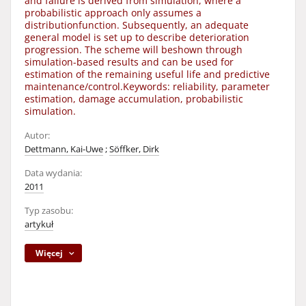
and failure is derived from simulation, where a
probabilistic approach only assumes a
distributionfunction. Subsequently, an adequate
general model is set up to describe deterioration
progression. The scheme will beshown through
simulation-based results and can be used for
estimation of the remaining useful life and predictive
maintenance/control.Keywords: reliability, parameter
estimation, damage accumulation, probabilistic
simulation.
Autor:
Dettmann, Kai-Uwe
;
Söffker, Dirk
Data wydania:
2011
Typ zasobu:
artykuł
Więcej