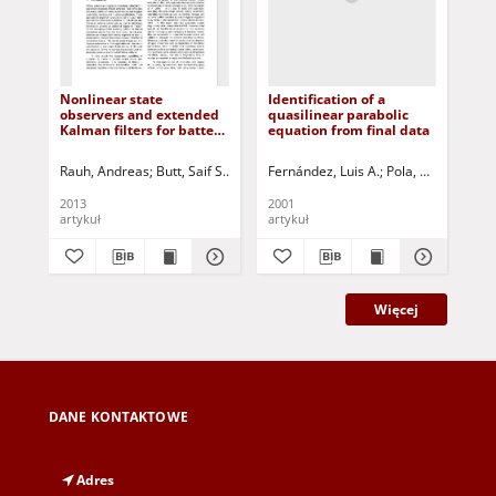
Nonlinear state
Identification of a
Pla
observers and extended
quasilinear parabolic
exp
Kalman filters for battery
equation from final data
sig
systems
NF
Rauh, Andreas
Butt, Saif S.
Aschemann, Harald
Fernández, Luis A.
Korbicz, Józef (1951- ) 
Pola, Cecilia
Trig
Fuj
2013
2001
201
artykuł
artykuł
art
Więcej
DANE KONTAKTOWE
Adres