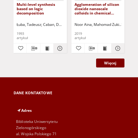
Multi-level synthesis
Agglomeration of silicon
Op
based on logic
dioxide nanoscale
co
decomposition
colloids in chemical
pr
mechanical polishing
eff
wastewater: influence of
of 
Łuba, Tadeusz
Caban, Dariusz - red.
Noor Aina, Mahomad Zuki
Sin, Jing 
Bor
pH and coagulant
fu
concentration
1993
2019
201
artykuł
artykuł
art
Więcej
DANE KONTAKTOWE
Adres
Biblioteka Uniwersytetu
Zielonogórskiego
al. Wojska Polskiego 71