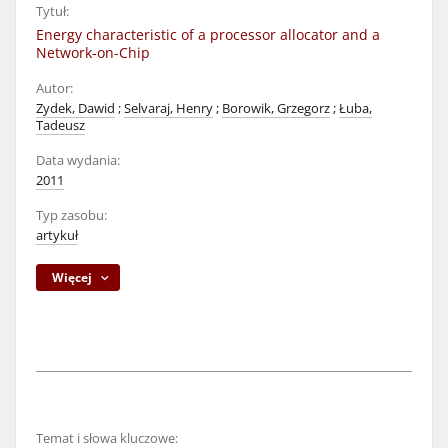
Tytuł:
Energy characteristic of a processor allocator and a
Network-on-Chip
Autor:
Zydek, Dawid
;
Selvaraj, Henry
;
Borowik, Grzegorz
;
Łuba,
Tadeusz
Data wydania:
2011
Typ zasobu:
artykuł
Więcej
Temat i słowa kluczowe: