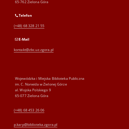
65-762 Zielona Góra
Telefon
(+48) 68 328 21 55
E-Mail
kontakt@zbc.uz.zgora.pl
Wojewódzka i Miejska Biblioteka Publiczna
im. C. Norwida w Zielonej Górze
al. Wojska Polskiego 9
65-077 Zielona Góra
(+48) 68 453 26 06
p.karp@biblioteka.zgora.pl