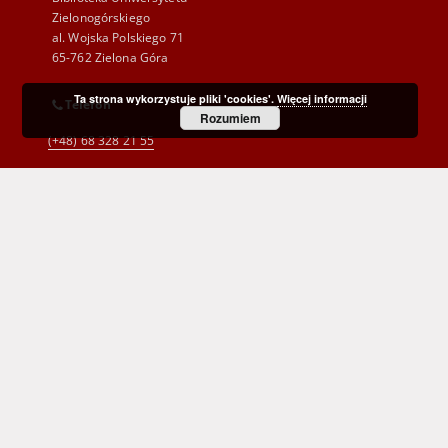
Zielonogórskiego
al. Wojska Polskiego 71
65-762 Zielona Góra
Ta strona wykorzystuje pliki 'cookies'.
Więcej informacji
Telefon
Rozumiem
(+48) 68 328 21 55
E-Mail
kontakt@zbc.uz.zgora.pl
Wojewódzka i Miejska Biblioteka Publiczna
im. C. Norwida w Zielonej Górze
al. Wojska Polskiego 9
65-077 Zielona Góra
(+48) 68 453 26 06