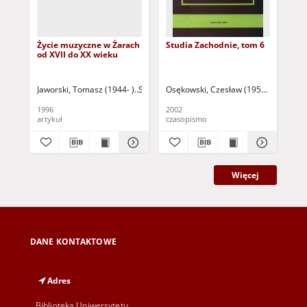
Życie muzyczne w Żarach
Studia Zachodnie, tom 6
Stu
od XVII do XX wieku
Jaworski, Tomasz (1944- )
Szczegóła, Hieronim (1931-2024) - red.
Osękowski, Czesław (1952- ) - red.
Str
M
1996
2002
200
artykuł
czasopismo
cza
Więcej
DANE KONTAKTOWE
Adres
Biblioteka Uniwersytetu