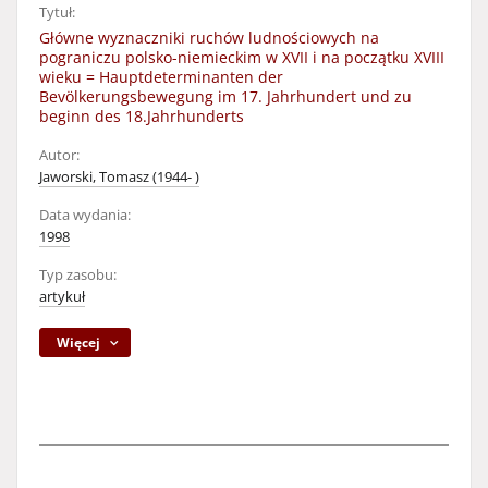
Tytuł:
Główne wyznaczniki ruchów ludnościowych na
pograniczu polsko-niemieckim w XVII i na początku XVIII
wieku = Hauptdeterminanten der
Bevölkerungsbewegung im 17. Jahrhundert und zu
beginn des 18.Jahrhunderts
Autor:
Jaworski, Tomasz (1944- )
Data wydania:
1998
Typ zasobu:
artykuł
Więcej