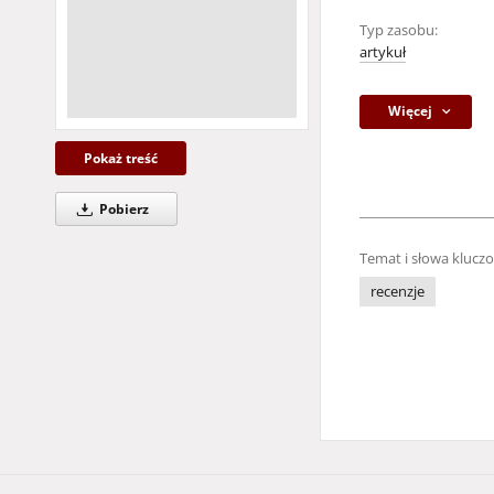
Typ zasobu:
artykuł
Więcej
Pokaż treść
Pobierz
Temat i słowa klucz
recenzje