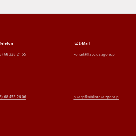
Telefon
E-Mail
8) 68 328 21 55
kontakt@zbc.uz.zgora.pl
8) 68 453 26 06
p.karp@biblioteka.zgora.pl