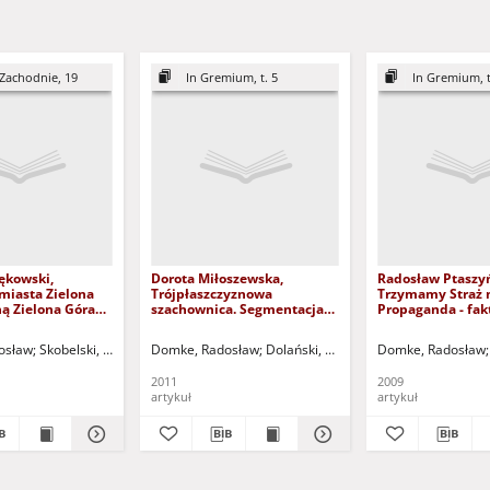
 Zachodnie, 19
In Gremium, t. 5
In Gremium, t
ękowski,
Dorota Miłoszewska,
Radosław Ptaszyń
miasta Zielona
Trójpłaszczyznowa
Trzymamy Straż 
ą Zielona Góra
szachownica. Segmentacja
Propaganda - fakt
 samorząd
"wielkiej polityki" w
dokumenty, Szcze
 - recenzja
rozważaniach Josepha Ney'a,
ss. 173 - recenzja
d.
osław
Skobelski, Robert (1968- ) - red.
Domke, Radosław
Dolański, Dariusz - red.
Domke, Radosław
Nitschke, Be
Częstochowa 2010, ss. 226 -
recenzja
2011
2009
artykuł
artykuł