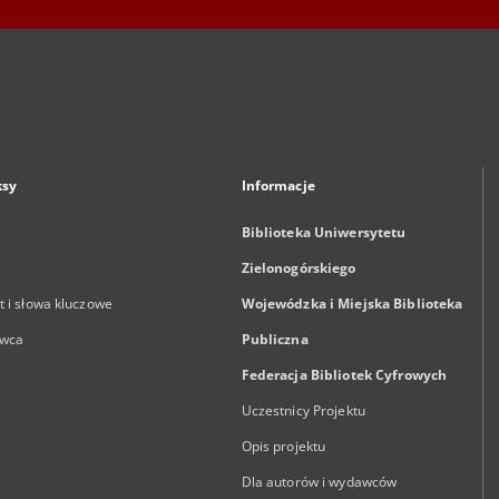
ksy
Informacje
Biblioteka Uniwersytetu
Zielonogórskiego
 i słowa kluczowe
Wojewódzka i Miejska Biblioteka
wca
Publiczna
Federacja Bibliotek Cyfrowych
Uczestnicy Projektu
Opis projektu
Dla autorów i wydawców