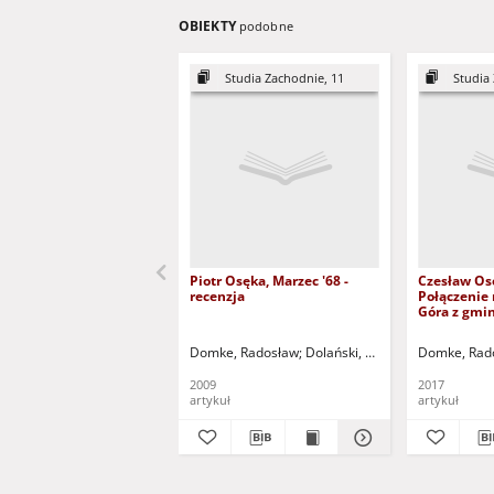
OBIEKTY
podobne
Studia Zachodnie, 11
Studia
Piotr Osęka, Marzec '68 -
Czesław Os
recenzja
Połączenie 
Góra z gmin
we wspólny
terytorialny
Domke, Radosław
Dolański, Dariusz (1966 - ) - re
Domke, Rad
2009
2017
artykuł
artykuł