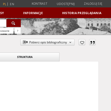
KONTRAST
ZALOGUJ SIĘ
UDOSTĘPNIJ
PL
EN
SY
INFORMACJE
HISTORIA PRZEGLĄDANIA
nsowane
?
Pobierz opis bibliograficzny
STRUKTURA