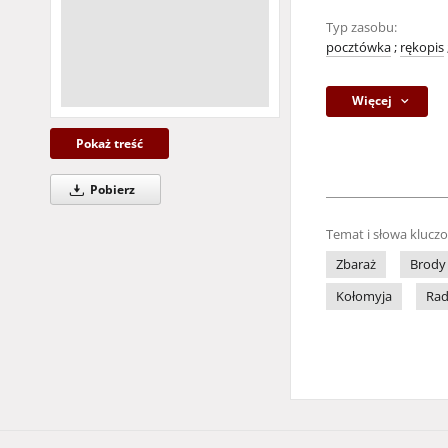
Typ zasobu:
pocztówka
;
rękopis
Więcej
Pokaż treść
Pobierz
Temat i słowa klucz
Zbaraż
Brody
Kołomyja
Rad