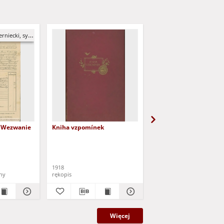
cki, syn Józefa
 - Wezwanie
Kniha vzpomínek
Brody / Pförten; Schlos
Grafen v. Brühl; Zamek
hrabiego Brühla
1918
1931
ny
rękopis
pocztówka
Więcej