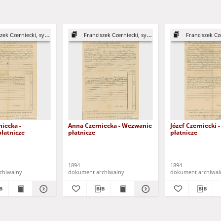
k Czerniecki, syn Józefa
Franciszek Czerniecki, syn Józefa
Franciszek Czernie
iecka -
Anna Czerniecka - Wezwanie
Józef Czerniecki
łatnicze
płatnicze
płatnicze
1894
1894
chiwalny
dokument archiwalny
dokument archiwal