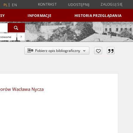
KONTRAST
ZALOGUJ SIĘ
UDOSTĘPNIJ
PL
EN
SY
INFORMACJE
HISTORIA PRZEGLĄDANIA
nsowane
?
Pobierz opis bibliograficzny
zbiorów Wacława Nycza