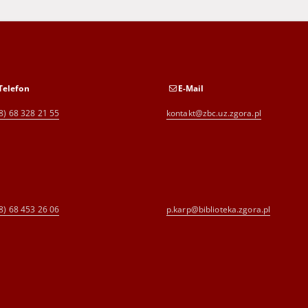
Telefon
E-Mail
8) 68 328 21 55
kontakt@zbc.uz.zgora.pl
8) 68 453 26 06
p.karp@biblioteka.zgora.pl