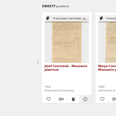
OBIEKTY
podobne
Franciszek Czerniecki, syn Józefa
Francisze
Józef Czerniecki - Wezwanie
Marya Czern
płatnicze
Wezwanie p
1904
1894
dokument archiwalny
dokument ar