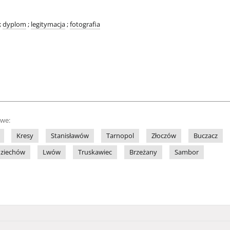
;
dyplom
;
legitymacja
;
fotografia
owe:
Kresy
Stanisławów
Tarnopol
Złoczów
Buczacz
ziechów
Lwów
Truskawiec
Brzeżany
Sambor