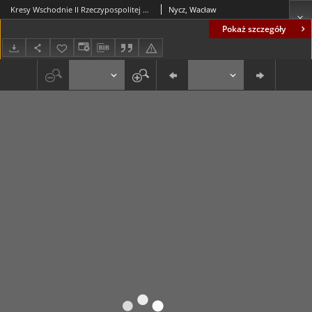
Kresy Wschodnie II Rzeczypospolitej Polskiej Małą Ojczyzną Wielu Narodów - ze zbiorów Wacława Nycza
Nycz, Wacław
Pokaż szczegóły