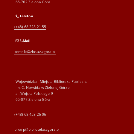
65-762 Zielona Góra
Telefon
(+48) 68 328 21 55
E-Mail
kontakt@zbc.uz.zgora.pl
Wojewódzka i Miejska Biblioteka Publiczna
im. C. Norwida w Zielonej Górze
al. Wojska Polskiego 9
65-077 Zielona Góra
(+48) 68 453 26 06
p.karp@biblioteka.zgora.pl