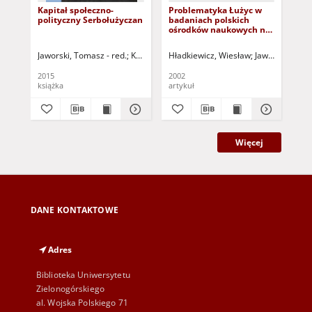
Kapitał społeczno-
Problematyka Łużyc w
"Fe
polityczny Serbołużyczan
badaniach polskich
spo
ośrodków naukowych na
po 
emigracji = Zur
Problematik der Lausitz
Jaworski, Tomasz - red.
Kurowska, Hanna - red.
Hładkiewicz, Wiesław
Lipińska-Bodnar, Agnie
Jaworski, Toma
Józ
in den Forschungen der
polnischen
2015
2002
200
Wissenschaftler im Exil
książka
artykuł
art
Więcej
DANE KONTAKTOWE
Adres
Biblioteka Uniwersytetu
Zielonogórskiego
al. Wojska Polskiego 71