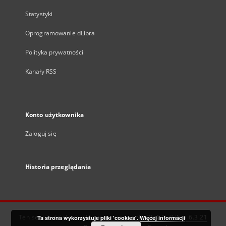
Statystyki
Oprogramowanie dLibra
Polityka prywatności
Kanały RSS
Konto użytkownika
Zaloguj się
Historia przeglądania
Ten serwis działa dzięki oprogramowaniu
DInGO dLibra 6.3.21
Ta strona wykorzystuje pliki 'cookies'.
Więcej informacji