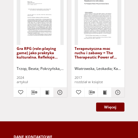
Gra RPG (role-playing
Terapeutyczna moc
Zab
game) jako praktyka
ruchu i zabawy = The
pro
kulturalna. Refleksje
Therapeutic Power of
= P
socjologiczne = The RPG
Play and Outdoor Games
pre
game as a cultural
ev
Trzop, Beata
Pokrzyńska, Magdalena - red.
Wiatrowska, Leokadia
Nowicka, Ewa - red.
Kataryńczuk-Ma
Sik
practice: sociological
reflections
2024
2017
201
artykuł
rozdział w książce
roz
Więcej
DANE KONTAKTOWE