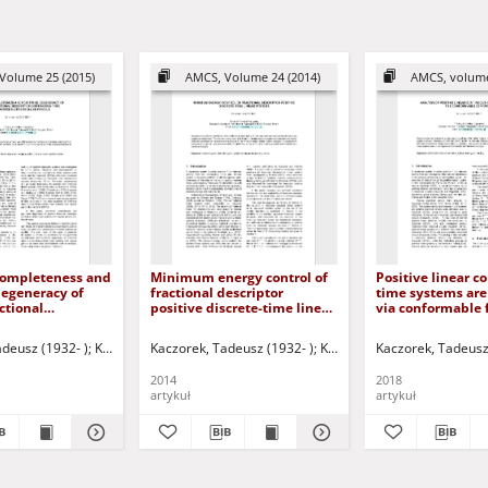
Volume 25 (2015)
AMCS, Volume 24 (2014)
AMCS, volume
completeness and
Minimum energy control of
Positive linear c
degeneracy of
fractional descriptor
time systems are
ctional
positive discrete-time linear
via conformable 
continuous-time
systems
calculus. A soluti
ems with regular
fractional linear
.
adeusz (1932- )
Ponulak, Filip - ed.
Korbicz, Józef (1951- ) - red.
Kaczorek, Tadeusz (1932- )
Uciński, Dariusz - red.
Korbicz, Józef (1951- ) - red.
Kaczorek, Tadeusz
derived. Necessa
sufficient condit
2014
2018
positivity of lin
artykuł
artykuł
are established.
and sufficient co
the asymptotic st
positive linear s
also given. The s
positive fractiona