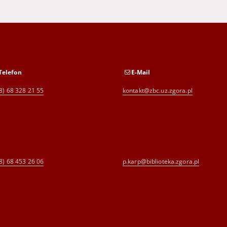
systems based o
Caputo and conf
definitions are 
Telefon
E-Mail
8) 68 328 21 55
kontakt@zbc.uz.zgora.pl
8) 68 453 26 06
p.karp@biblioteka.zgora.pl