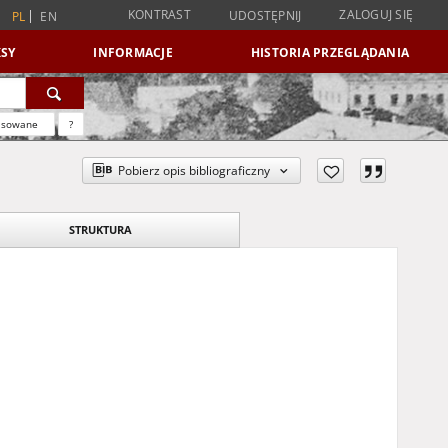
KONTRAST
ZALOGUJ SIĘ
UDOSTĘPNIJ
PL
EN
SY
INFORMACJE
HISTORIA PRZEGLĄDANIA
nsowane
?
Pobierz opis bibliograficzny
STRUKTURA