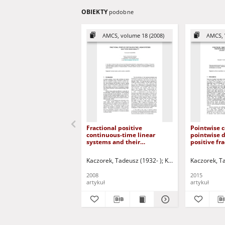
OBIEKTY
podobne
AMCS, volume 18 (2008)
AMCS, 
Fractional positive
Pointwise 
continuous-time linear
pointwise 
systems and their
positive fra
reachability
descriptor 
linear syst
Kaczorek, Tadeusz (1932- )
Kasiński, Andrzej - ed
Kaczorek, T
pencils
2008
2015
artykuł
artykuł