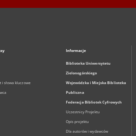
ksy
Informacje
Biblioteka Uniwersytetu
Zielonogórskiego
 i słowa kluczowe
Wojewódzka i Miejska Biblioteka
wca
Publiczna
Federacja Bibliotek Cyfrowych
Uczestnicy Projektu
Opis projektu
Dla autorów i wydawców