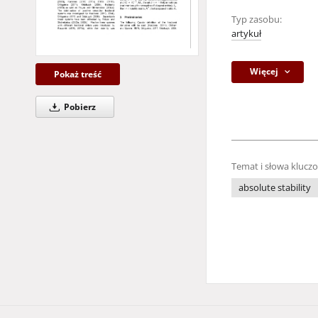
Typ zasobu:
artykuł
Więcej
Pokaż treść
Pobierz
Temat i słowa klucz
absolute stability